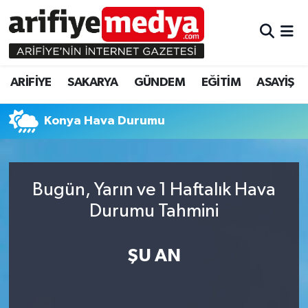
ARİFİYE
ARİFİYE
Sakarya Hava Durumu
ARİFİYE
SAKARYA
GÜNDEM
EĞİTİM
ASAYİŞ
SAKARYA
GÜNDEM
Sakarya Namaz Vakitleri
Konya Hava Durumu
GÜNDEM
EĞİTİM
Sakarya Trafik Yoğunluk Haritası
EĞİTİM
EKONOMİ
Süper Lig Puan Durumu ve Fikstür
Bugün, Yarın ve 1 Haftalık Hava
ASAYİŞ
ASAYİŞ
Tüm Manşetler
Durumu Tahmini
EKONOMİ
Son Dakika Haberleri
ŞU AN
Haber Arşivi