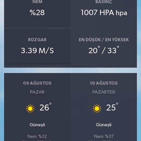
NEM
BASINÇ
%28
1007 HPA
hpa
RÜZGAR
EN DÜŞÜK / EN YÜKSEK
°
°
3.39 M/S
20
/ 33
09 AĞUSTOS
10 AĞUSTOS
PAZAR
PAZARTESI
°
°
26
25
Güneşli
Güneşli
Nem: %32
Nem: %37