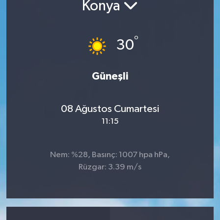
Konya
°
30
Güneşli
08 Ağustos Cumartesi
11:15
Nem: %28, Basınç: 1007 hpa hPa,
Rüzgar: 3.39 m/s