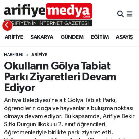
ARİFİYE
ARİFİYE
Sakarya Hava Durumu
ARİFİYE
SAKARYA
GÜNDEM
EĞİTİM
ASAYİŞ
SAKARYA
GÜNDEM
Sakarya Namaz Vakitleri
GÜNDEM
EĞİTİM
Sakarya Trafik Yoğunluk Haritası
HABERLER
ARİFİYE
Okulların Gölya Tabiat
EĞİTİM
EKONOMİ
Süper Lig Puan Durumu ve Fikstür
Parkı Ziyaretleri Devam
Ediyor
ASAYİŞ
ASAYİŞ
Tüm Manşetler
Arifiye Belediyesi’ne ait Gölya Tabiat Parkı,
EKONOMİ
Son Dakika Haberleri
öğrencilerin doğa ve hayvanlarla buluşma noktası
olmaya devam ediyor. Bu kapsamda, Arifiye Bekir
Haber Arşivi
Sıtkı Durgun İlkokulu 2. sınıf öğrencileri,
öğretmenleriyle birlikte parkı ziyaret etti.