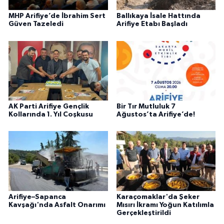
MHP Arifiye’de İbrahim Sert
Ballıkaya İsale Hattında
Güven Tazeledi
Arifiye Etabı Başladı
AK Parti Arifiye Gençlik
Bir Tır Mutluluk 7
Kollarında 1. Yıl Coşkusu
Ağustos’ta Arifiye’de!
Arifiye–Sapanca
Karaçomaklar'da Şeker
Kavşağı'nda Asfalt Onarımı
Mısırı İkramı Yoğun Katılımla
Gerçekleştirildi