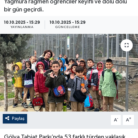
Yağmura rağmen öğrenciler keyifli ve dolu dolu
bir gün geçirdi.
10.10.2025 - 15:29
10.10.2025 - 15:29
YAYINLANMA
GÜNCELLEME
Paylaş
-
+
A
A
Gölya Tabiat Parkı’nda 53 farklı türden yaklaşık