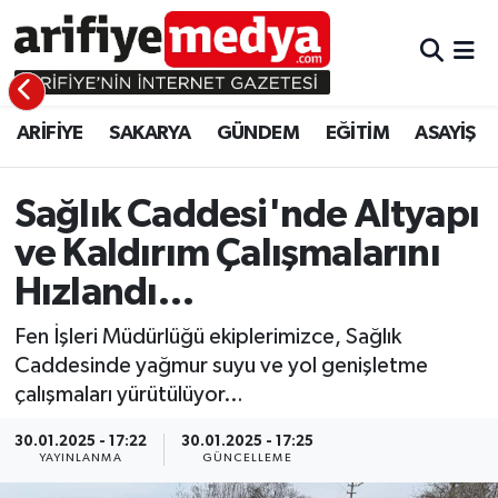
ARİFİYE
ARİFİYE
Sakarya Hava Durumu
ARİFİYE
SAKARYA
GÜNDEM
EĞİTİM
ASAYİŞ
SAKARYA
GÜNDEM
Sakarya Namaz Vakitleri
GÜNDEM
EĞİTİM
Sakarya Trafik Yoğunluk Haritası
Sağlık Caddesi'nde Altyapı
ve Kaldırım Çalışmalarını
EĞİTİM
EKONOMİ
Süper Lig Puan Durumu ve Fikstür
Hızlandı…
ASAYİŞ
ASAYİŞ
Tüm Manşetler
Fen İşleri Müdürlüğü ekiplerimizce, Sağlık
Caddesinde yağmur suyu ve yol genişletme
EKONOMİ
Son Dakika Haberleri
çalışmaları yürütülüyor…
Haber Arşivi
30.01.2025 - 17:22
30.01.2025 - 17:25
YAYINLANMA
GÜNCELLEME