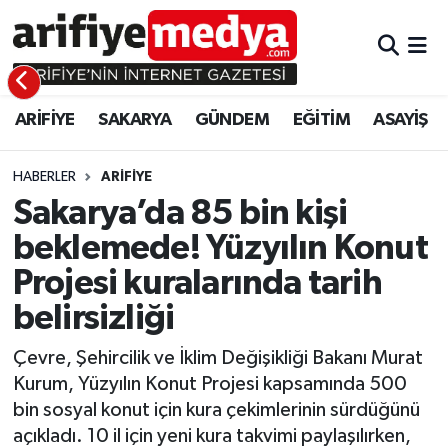
ARİFİYE
ARİFİYE
Sakarya Hava Durumu
ARİFİYE
SAKARYA
GÜNDEM
EĞİTİM
ASAYİŞ
SAKARYA
GÜNDEM
Sakarya Namaz Vakitleri
GÜNDEM
EĞİTİM
Sakarya Trafik Yoğunluk Haritası
HABERLER
ARİFİYE
Sakarya’da 85 bin kişi
EĞİTİM
EKONOMİ
Süper Lig Puan Durumu ve Fikstür
beklemede! Yüzyılın Konut
Projesi kuralarında tarih
ASAYİŞ
ASAYİŞ
Tüm Manşetler
belirsizliği
EKONOMİ
Son Dakika Haberleri
Çevre, Şehircilik ve İklim Değişikliği Bakanı Murat
Haber Arşivi
Kurum, Yüzyılın Konut Projesi kapsamında 500
bin sosyal konut için kura çekimlerinin sürdüğünü
açıkladı. 10 il için yeni kura takvimi paylaşılırken,