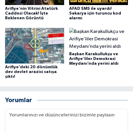
Arifiye'nin Vitrini Atatürk
AFAD SMS ile uyardı!
Caddesi Olacak! İşte
Sakarya için turuncu kod
Beklenen Görüntü
alarmı
Başkan Karakullukçu ve
Arifiye’liler Demokrasi
Meydanı’nda yerini aldı
Arifiye’deki 20 dönümlük
dev devlet arazisi satışa
çıktı!
Yorumlar