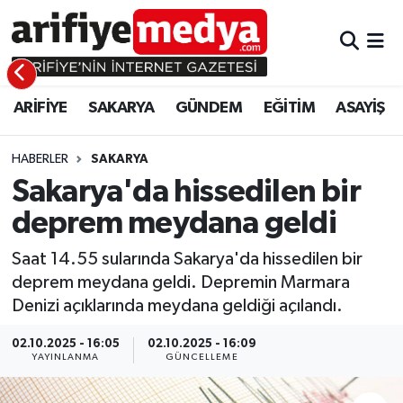
ARİFİYE
ARİFİYE
Sakarya Hava Durumu
ARİFİYE
SAKARYA
GÜNDEM
EĞİTİM
ASAYİŞ
SAKARYA
GÜNDEM
Sakarya Namaz Vakitleri
GÜNDEM
EĞİTİM
Sakarya Trafik Yoğunluk Haritası
HABERLER
SAKARYA
Sakarya'da hissedilen bir
EĞİTİM
EKONOMİ
Süper Lig Puan Durumu ve Fikstür
deprem meydana geldi
ASAYİŞ
ASAYİŞ
Tüm Manşetler
Saat 14.55 sularında Sakarya'da hissedilen bir
deprem meydana geldi. Depremin Marmara
EKONOMİ
Son Dakika Haberleri
Denizi açıklarında meydana geldiği açılandı.
Haber Arşivi
02.10.2025 - 16:05
02.10.2025 - 16:09
YAYINLANMA
GÜNCELLEME