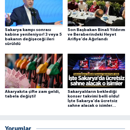
Sakarya kampı sonrası
Son Başbakan Binali Yıldırım
kabine yenileniyor! 3 veya 5
ve Beraberindeki Heyet
bakanın değişeceği ileri
Arifiye’de Ağırlandı
sürüldü
Akaryakıta çifte zam geldi,
Sakaryalıların beklediği
tabela değişti!
konser takvimi belli oldu!
İşte Sakarya’da ücretsiz
sahne alacak o isimler…
Yorumlar