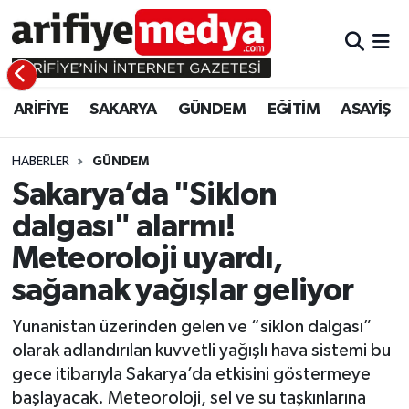
ARİFİYE
ARİFİYE
Sakarya Hava Durumu
ARİFİYE
SAKARYA
GÜNDEM
EĞİTİM
ASAYİŞ
SAKARYA
GÜNDEM
Sakarya Namaz Vakitleri
GÜNDEM
EĞİTİM
Sakarya Trafik Yoğunluk Haritası
HABERLER
GÜNDEM
Sakarya’da "Siklon
EĞİTİM
EKONOMİ
Süper Lig Puan Durumu ve Fikstür
dalgası" alarmı!
Meteoroloji uyardı,
ASAYİŞ
ASAYİŞ
Tüm Manşetler
sağanak yağışlar geliyor
EKONOMİ
Son Dakika Haberleri
Yunanistan üzerinden gelen ve “siklon dalgası”
Haber Arşivi
olarak adlandırılan kuvvetli yağışlı hava sistemi bu
gece itibarıyla Sakarya’da etkisini göstermeye
başlayacak. Meteoroloji, sel ve su taşkınlarına