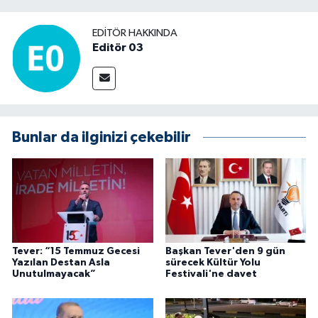
EDITÖR HAKKINDA
Editör 03
Bunlar da ilginizi çekebilir
Tever: “15 Temmuz Gecesi
Başkan Tever'den 9 gün
Yazılan Destan Asla
sürecek Kültür Yolu
Unutulmayacak”
Festivali'ne davet