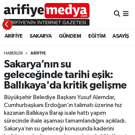
ARİFİYE
ARİFİYE
Sakarya Hava Durumu
ARİFİYE
SAKARYA
GÜNDEM
EĞİTİM
ASAYİŞ
SAKARYA
GÜNDEM
Sakarya Namaz Vakitleri
GÜNDEM
EĞİTİM
Sakarya Trafik Yoğunluk Haritası
HABERLER
ARİFİYE
Sakarya’nın su
EĞİTİM
EKONOMİ
Süper Lig Puan Durumu ve Fikstür
geleceğinde tarihi eşik:
Ballıkaya'da kritik gelişme
ASAYİŞ
ASAYİŞ
Tüm Manşetler
Büyükşehir Belediye Başkanı Yusuf Alemdar,
EKONOMİ
Son Dakika Haberleri
Cumhurbaşkanı Erdoğan’ın talimatı üzerine hız
kazanan Ballıkaya Barajı isale hattı yapım
Haber Arşivi
sürecinde ihale aşaması tamamlandığını açıkladı.
Sakarya’nın su geleceği konusunda kaderini