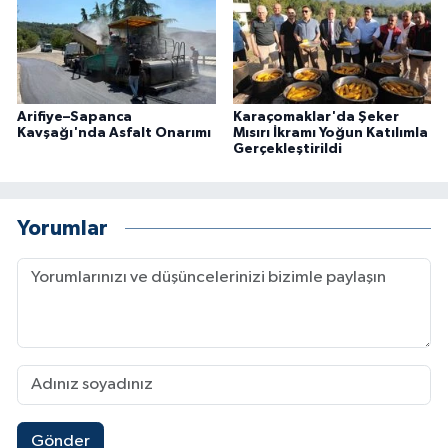
Arifiye–Sapanca
Karaçomaklar'da Şeker
Kavşağı'nda Asfalt Onarımı
Mısırı İkramı Yoğun Katılımla
Gerçekleştirildi
Yorumlar
Gönder