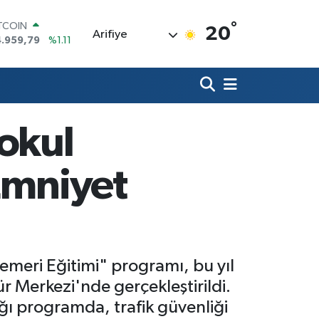
°
OLAR
20
Arifiye
7,7436
%0.18
URO
5,2510
%0.32
ERLİN
,4811
%0.38
RAM ALTIN
660.55
%0.03
okul
ST100
.779
%-14
ITCOIN
Emniyet
4.959,79
%1.11
meri Eğitimi" programı, bu yıl
ür Merkezi'nde gerçekleştirildi.
dığı programda, trafik güvenliği