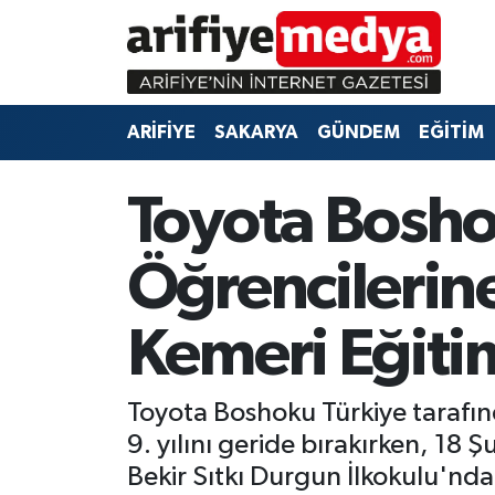
ARİFİYE
ARİFİYE
Sakarya Hava Durumu
ARİFİYE
SAKARYA
GÜNDEM
EĞİTİM
SAKARYA
GÜNDEM
Sakarya Namaz Vakitleri
GÜNDEM
EĞİTİM
Sakarya Trafik Yoğunluk Haritası
Toyota Bosho
EĞİTİM
EKONOMİ
Süper Lig Puan Durumu ve Fikstür
Öğrencilerin
ASAYİŞ
ASAYİŞ
Tüm Manşetler
Kemeri Eğiti
EKONOMİ
Son Dakika Haberleri
Toyota Boshoku Türkiye tarafın
Haber Arşivi
9. yılını geride bırakırken, 18 
Bekir Sıtkı Durgun İlkokulu'ndan