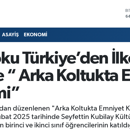
D
4
E
5
ST
ASAYİŞ
EKONOMİ
64
G
6
ku Türkiye’den İlk
Bİ
13
B
e “ Arka Koltukta 
6
mi”
dan düzenlenen "Arka Koltukta Emniyet Ke
Şubat 2025 tarihinde Seyfettin Kubilay Kült
 birinci ve ikinci sınıf öğrencilerinin katıl