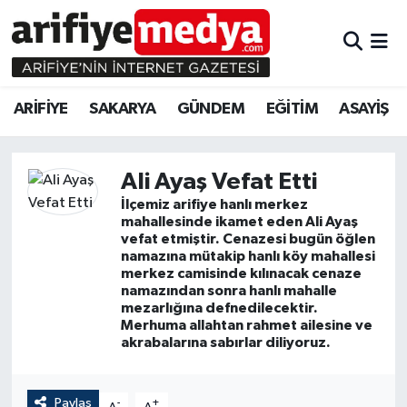
ARİFİYE
ARİFİYE
Sakarya Hava Durumu
ARİFİYE
SAKARYA
GÜNDEM
EĞİTİM
ASAYİŞ
SAKARYA
GÜNDEM
Sakarya Namaz Vakitleri
GÜNDEM
EĞİTİM
Sakarya Trafik Yoğunluk Haritası
Ali Ayaş Vefat Etti
İlçemiz arifiye hanlı merkez
EĞİTİM
EKONOMİ
Süper Lig Puan Durumu ve Fikstür
mahallesinde ikamet eden Ali Ayaş
vefat etmiştir. Cenazesi bugün öğlen
ASAYİŞ
ASAYİŞ
Tüm Manşetler
namazına mütakip hanlı köy mahallesi
merkez camisinde kılınacak cenaze
namazından sonra hanlı mahalle
EKONOMİ
Son Dakika Haberleri
mezarlığına defnedilecektir.
Merhuma allahtan rahmet ailesine ve
akrabalarına sabırlar diliyoruz.
Haber Arşivi
Paylaş
-
+