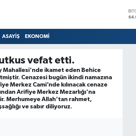
BIT
64.
DO
47,
EU
ASAYİŞ
EKONOMİ
55,
STE
64,
utkus vefat etti.
GRA
66
ey Mahallesi'nde ikamet eden Behice
BİS
tmiştir. Cenazesi bugün ikindi namazına
13.
fiye Merkez Cami’nde kılınacak cenaze
ından Arifiye Merkez Mezarlığı'na
ir. Merhumeye Allah’tan rahmet,
sağlığı ve sabır diliyoruz.