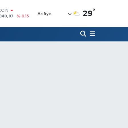
°
COIN
29
Arifiye
840,97
%-0.15
LAR
7436
%0.18
RO
2510
%0.32
RLİN
4811
%0.38
M ALTIN
60.55
%0
T100
779
%-14