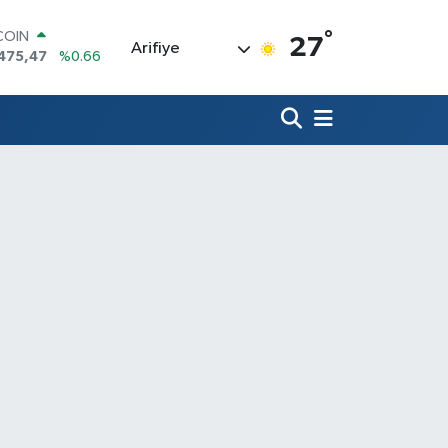
°
COIN
27
Arifiye
475,47
%0.66
LAR
5971
%0.05
RO
1336
%0.18
RLİN
,2534
%0.22
M ALTIN
8.23
%0.39
T100
703
%0