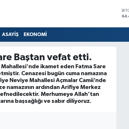
BIT
64.
DO
47,
EU
ASAYİŞ
EKONOMİ
55,
STE
64
re Baştan vefat etti.
GRA
651
e Mahallesi'nde ikamet eden Fatma Sare
BİS
etmiştir. Cenazesi bugün cuma namazına
13.
fiye Neviye Mahallesi Açmalar Camii’nde
aze namazının ardından Arifiye Merkez
defnedilecektir. Merhumeye Allah’tan
arına başsağlığı ve sabır diliyoruz.