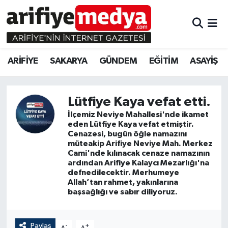
ARİFİYE
ARİFİYE
Sakarya Hava Durumu
ARİFİYE
SAKARYA
GÜNDEM
EĞİTİM
ASAYİŞ
SAKARYA
GÜNDEM
Sakarya Namaz Vakitleri
GÜNDEM
EĞİTİM
Sakarya Trafik Yoğunluk Haritası
Lütfiye Kaya vefat etti.
İlçemiz Neviye Mahallesi'nde ikamet
EĞİTİM
EKONOMİ
Süper Lig Puan Durumu ve Fikstür
eden Lütfiye Kaya vefat etmiştir.
Cenazesi, bugün öğle namazını
ASAYİŞ
ASAYİŞ
Tüm Manşetler
müteakip Arifiye Neviye Mah. Merkez
Cami'nde kılınacak cenaze namazının
ardından Arifiye Kalaycı Mezarlığı'na
EKONOMİ
Son Dakika Haberleri
defnedilecektir. Merhumeye
Allah’tan rahmet, yakınlarına
başsağlığı ve sabır diliyoruz.
Haber Arşivi
Paylaş
-
+