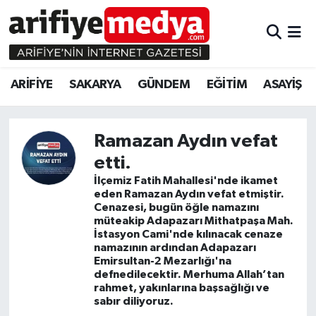
ARİFİYE
ARİFİYE
Sakarya Hava Durumu
ARİFİYE
SAKARYA
GÜNDEM
EĞİTİM
ASAYİŞ
SAKARYA
GÜNDEM
Sakarya Namaz Vakitleri
GÜNDEM
EĞİTİM
Sakarya Trafik Yoğunluk Haritası
Ramazan Aydın vefat
etti.
EĞİTİM
EKONOMİ
Süper Lig Puan Durumu ve Fikstür
İlçemiz Fatih Mahallesi'nde ikamet
eden Ramazan Aydın vefat etmiştir.
ASAYİŞ
ASAYİŞ
Tüm Manşetler
Cenazesi, bugün öğle namazını
müteakip Adapazarı Mithatpaşa Mah.
EKONOMİ
Son Dakika Haberleri
İstasyon Cami'nde kılınacak cenaze
namazının ardından Adapazarı
Emirsultan-2 Mezarlığı'na
Haber Arşivi
defnedilecektir. Merhuma Allah’tan
rahmet, yakınlarına başsağlığı ve
sabır diliyoruz.