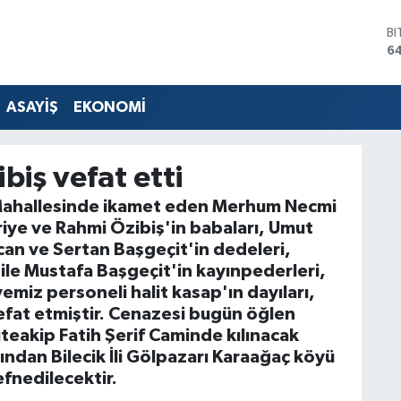
B
6
D
4
E
ASAYİŞ
EKONOMİ
5
ST
64
biş vefat etti
G
6
 Mahallesinde ikamet eden Merhum Necmi
Bİ
riye ve Rahmi Özibiş'in babaları, Umut
13
can ve Sertan Başgeçit'in dedeleri,
ile Mustafa Başgeçit'in kayınpederleri,
emiz personeli halit kasap'ın dayıları,
efat etmiştir. Cenazesi bugün öğlen
eakip Fatih Şerif Caminde kılınacak
ndan Bilecik İli Gölpazarı Karaağaç köyü
fnedilecektir.