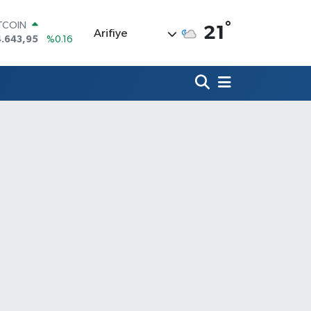
°
ITCOIN
21
Arifiye
4.643,95
%0.16
OLAR
7,6704
%0
URO
5,0406
%-0.08
ERLİN
,2143
%0
RAM ALTIN
500.87
%0.12
ST100
.799
%70