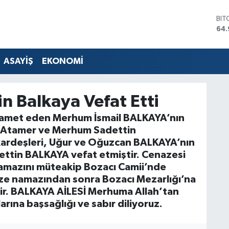
BIT
64.
DO
47,
EU
ASAYİŞ
EKONOMİ
55,
STE
64,
n Balkaya Vefat Etti
GRA
66
kamet eden Merhum İsmail BALKAYA’nın
BİS
 Atamer ve Merhum Sadettin
13.
ardeşleri, Uğur ve Oğuzcan BALKAYA’nın
ettin BALKAYA vefat etmiştir. Cenazesi
mazını müteakip Bozacı Camii’nde
aze namazından sonra Bozacı Mezarlığı’na
ir. BALKAYA AİLESİ Merhuma Allah’tan
arına başsağlığı ve sabır diliyoruz.