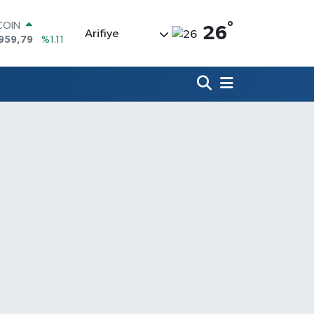
°
COIN
26
Arifiye
959,79
%1.11
LAR
7436
%0.18
RO
2510
%0.32
RLİN
4811
%0.38
M ALTIN
60.55
%0.03
T100
779
%-14