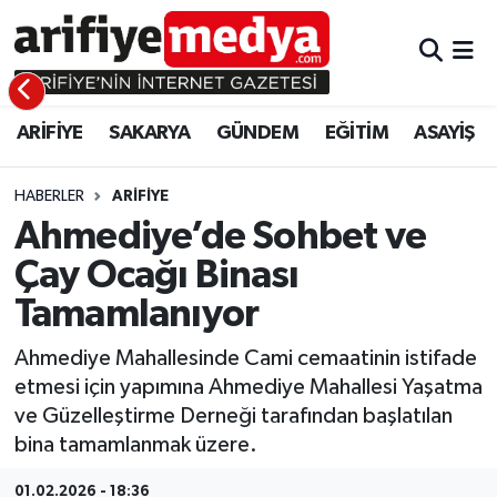
ARİFİYE
ARİFİYE
Sakarya Hava Durumu
ARİFİYE
SAKARYA
GÜNDEM
EĞİTİM
ASAYİŞ
SAKARYA
GÜNDEM
Sakarya Namaz Vakitleri
GÜNDEM
EĞİTİM
Sakarya Trafik Yoğunluk Haritası
HABERLER
ARİFİYE
Ahmediye’de Sohbet ve
EĞİTİM
EKONOMİ
Süper Lig Puan Durumu ve Fikstür
Çay Ocağı Binası
Tamamlanıyor
ASAYİŞ
ASAYİŞ
Tüm Manşetler
Ahmediye Mahallesinde Cami cemaatinin istifade
EKONOMİ
Son Dakika Haberleri
etmesi için yapımına Ahmediye Mahallesi Yaşatma
ve Güzelleştirme Derneği tarafından başlatılan
Haber Arşivi
bina tamamlanmak üzere.
01.02.2026 - 18:36