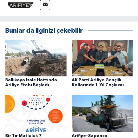
Bunlar da ilginizi çekebilir
Ballıkaya İsale Hattında
AK Parti Arifiye Gençlik
Arifiye Etabı Başladı
Kollarında 1. Yıl Coşkusu
Bir Tır Mutluluk 7
Arifiye–Sapanca