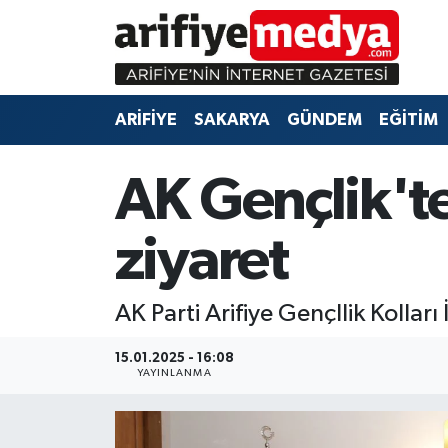
ARİFİYE
ARİFİYE
Sakarya Hava Durumu
ARİFİYE
SAKARYA
GÜNDEM
EĞİTİM
SAKARYA
GÜNDEM
Sakarya Namaz Vakitleri
GÜNDEM
EĞİTİM
Sakarya Trafik Yoğunluk Haritası
AK Gençlik't
EĞİTİM
EKONOMİ
Süper Lig Puan Durumu ve Fikstür
ziyaret
ASAYİŞ
ASAYİŞ
Tüm Manşetler
AK Parti Arifiye Gençllik Kolları
EKONOMİ
Son Dakika Haberleri
15.01.2025 - 16:08
YAYINLANMA
Haber Arşivi