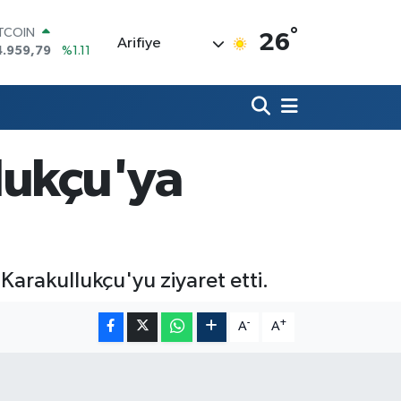
4.959,79
%1.11
°
OLAR
26
Arifiye
7,7436
%0.18
URO
5,2510
%0.32
TERLİN
4,4811
%0.38
RAM ALTIN
lukçu'ya
660.55
%0.03
İST100
3.779
%-14
l Karakullukçu'yu ziyaret etti.
-
+
A
A