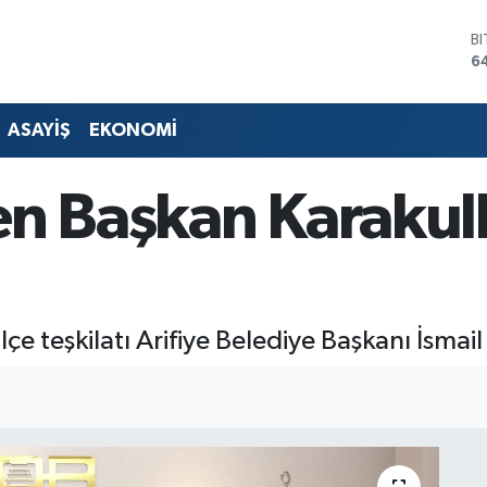
6
D
4
E
5
S
ASAYİŞ
EKONOMİ
6
G
en Başkan Karakul
6
B
1
 İlçe teşkilatı Arifiye Belediye Başkanı İsmai