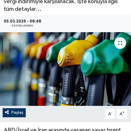
vergi indirimiyle karşılanacak. İşte konuyla ilgili
tüm detaylar...
05.03.2026 - 08:48
YAYINLANMA
Paylaş
-
+
A
A
ABD/İsrail ve İran arasında yaşanan savaş brent