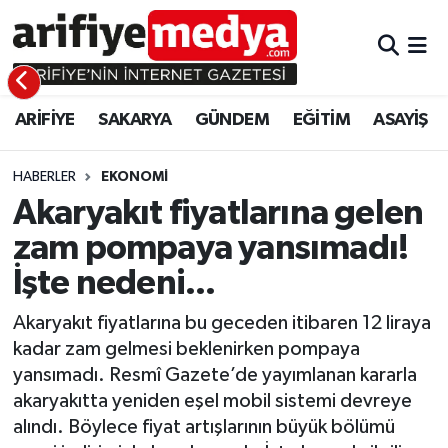
ARİFİYE
ARİFİYE
Sakarya Hava Durumu
ARİFİYE
SAKARYA
GÜNDEM
EĞİTİM
ASAYİŞ
SAKARYA
GÜNDEM
Sakarya Namaz Vakitleri
GÜNDEM
EĞİTİM
Sakarya Trafik Yoğunluk Haritası
HABERLER
EKONOMİ
Akaryakıt fiyatlarına gelen
EĞİTİM
EKONOMİ
Süper Lig Puan Durumu ve Fikstür
zam pompaya yansımadı!
İşte nedeni...
ASAYİŞ
ASAYİŞ
Tüm Manşetler
Akaryakıt fiyatlarına bu geceden itibaren 12 liraya
EKONOMİ
Son Dakika Haberleri
kadar zam gelmesi beklenirken pompaya
yansımadı. Resmî Gazete’de yayımlanan kararla
Haber Arşivi
akaryakıtta yeniden eşel mobil sistemi devreye
alındı. Böylece fiyat artışlarının büyük bölümü