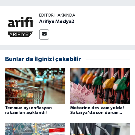
EDITÖR HAKKINDA
Arifiye Medya2
Bunlar da ilginizi çekebilir
Temmuz ayı enflasyon
Motorine dev zam yolda!
rakamları açıklandı!
Sakarya'da son durum...