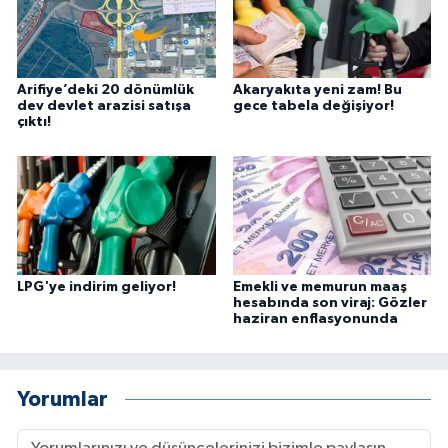
Arifiye’deki 20 dönümlük
Akaryakıta yeni zam! Bu
dev devlet arazisi satışa
gece tabela değişiyor!
çıktı!
LPG'ye indirim geliyor!
Emekli ve memurun maaş
hesabında son viraj: Gözler
haziran enflasyonunda
Yorumlar