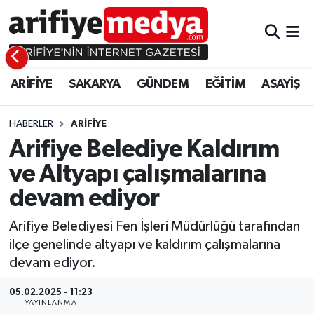
ARİFİYE
ARİFİYE
Sakarya Hava Durumu
ARİFİYE
SAKARYA
GÜNDEM
EĞİTİM
ASAYİŞ
SAKARYA
GÜNDEM
Sakarya Namaz Vakitleri
GÜNDEM
EĞİTİM
Sakarya Trafik Yoğunluk Haritası
HABERLER
ARİFİYE
Arifiye Belediye Kaldırım
EĞİTİM
EKONOMİ
Süper Lig Puan Durumu ve Fikstür
ve Altyapı çalışmalarına
devam ediyor
ASAYİŞ
ASAYİŞ
Tüm Manşetler
Arifiye Belediyesi Fen İşleri Müdürlüğü tarafından
EKONOMİ
Son Dakika Haberleri
ilçe genelinde altyapı ve kaldırım çalışmalarına
devam ediyor.
Haber Arşivi
05.02.2025 - 11:23
YAYINLANMA