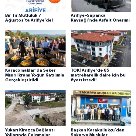
Bir Tır Mutluluk 7
Arifiye–Sapanca
Ağustos’ta Arifiye’de!
Kavşağı'nda Asfalt Onarımı
Karaçomaklar'da Şeker
TOKİ Arifiye'de 85
Mısırı İkramı Yoğun Katılımla
metrekarelik daire için bu
Gerçekleştirildi
fiyatı istedi!
Yukarı Kirazca Bağlantı
Başkan Karakullukçu’dan
Yollarında Çalışmalar
Sakarya Muşlular