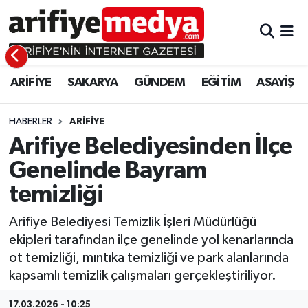
ARİFİYE
ARİFİYE
Sakarya Hava Durumu
ARİFİYE
SAKARYA
GÜNDEM
EĞİTİM
ASAYİŞ
SAKARYA
GÜNDEM
Sakarya Namaz Vakitleri
GÜNDEM
EĞİTİM
Sakarya Trafik Yoğunluk Haritası
HABERLER
ARİFİYE
Arifiye Belediyesinden İlçe
EĞİTİM
EKONOMİ
Süper Lig Puan Durumu ve Fikstür
Genelinde Bayram
temizliği
ASAYİŞ
ASAYİŞ
Tüm Manşetler
Arifiye Belediyesi Temizlik İşleri Müdürlüğü
EKONOMİ
Son Dakika Haberleri
ekipleri tarafından ilçe genelinde yol kenarlarında
ot temizliği, mıntıka temizliği ve park alanlarında
Haber Arşivi
kapsamlı temizlik çalışmaları gerçekleştiriliyor.
17.03.2026 - 10:25