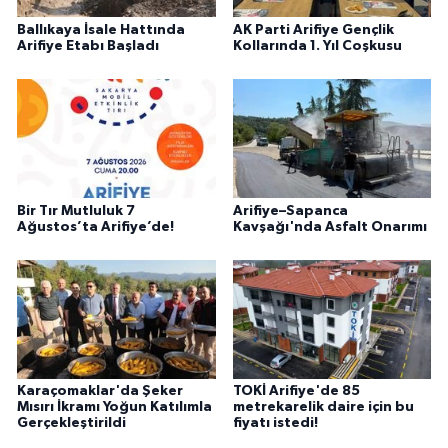
Ballıkaya İsale Hattında
AK Parti Arifiye Gençlik
Arifiye Etabı Başladı
Kollarında 1. Yıl Coşkusu
Bir Tır Mutluluk 7
Arifiye–Sapanca
Ağustos’ta Arifiye’de!
Kavşağı'nda Asfalt Onarımı
Karaçomaklar'da Şeker
TOKİ Arifiye'de 85
Mısırı İkramı Yoğun Katılımla
metrekarelik daire için bu
Gerçekleştirildi
fiyatı istedi!