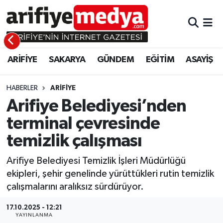
ARİFİYE
ARİFİYE
Sakarya Hava Durumu
ARİFİYE
SAKARYA
GÜNDEM
EĞİTİM
ASAYİŞ
SAKARYA
GÜNDEM
Sakarya Namaz Vakitleri
GÜNDEM
EĞİTİM
Sakarya Trafik Yoğunluk Haritası
HABERLER
ARİFİYE
Arifiye Belediyesi’nden
EĞİTİM
EKONOMİ
Süper Lig Puan Durumu ve Fikstür
terminal çevresinde
temizlik çalışması
ASAYİŞ
ASAYİŞ
Tüm Manşetler
Arifiye Belediyesi Temizlik İşleri Müdürlüğü
EKONOMİ
Son Dakika Haberleri
ekipleri, şehir genelinde yürüttükleri rutin temizlik
çalışmalarını aralıksız sürdürüyor.
Haber Arşivi
17.10.2025 - 12:21
YAYINLANMA