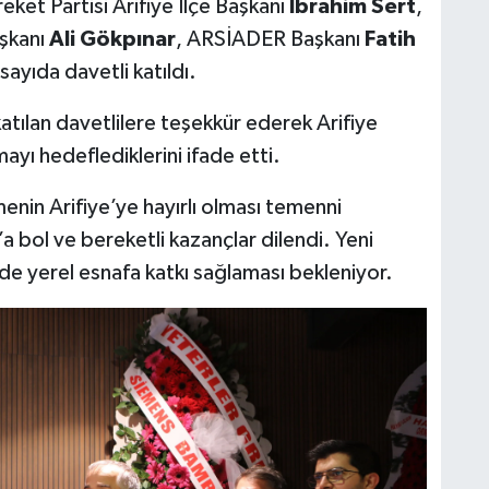
reket Partisi Arifiye İlçe Başkanı
İbrahim Sert
,
aşkanı
Ali Gökpınar
, ARSİADER Başkanı
Fatih
sayıda davetli katıldı.
 katılan davetlilere teşekkür ederek Arifiye
mayı hedeflediklerini ifade etti.
menin Arifiye’ye hayırlı olması temenni
a bol ve bereketli kazançlar dilendi. Yeni
e yerel esnafa katkı sağlaması bekleniyor.