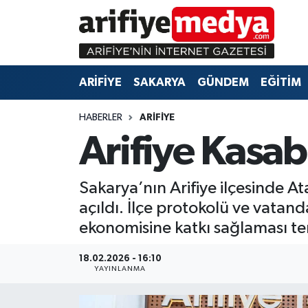
ARİFİYE
ARİFİYE
Sakarya Hava Durumu
ARİFİYE
SAKARYA
GÜNDEM
EĞİTİM
SAKARYA
GÜNDEM
Sakarya Namaz Vakitleri
HABERLER
ARİFİYE
GÜNDEM
EĞİTİM
Sakarya Trafik Yoğunluk Haritası
Arifiye Kasab
EĞİTİM
EKONOMİ
Süper Lig Puan Durumu ve Fikstür
Sakarya’nın Arifiye ilçesinde A
ASAYİŞ
ASAYİŞ
Tüm Manşetler
açıldı. İlçe protokolü ve vatand
ekonomisine katkı sağlaması t
EKONOMİ
Son Dakika Haberleri
18.02.2026 - 16:10
Haber Arşivi
YAYINLANMA