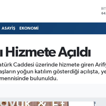
DO
47
EU
55
ST
ASAYİŞ
EKONOMİ
64
GR
65
Bİ
ı Hizmete Açıldı
13
BI
64
tatürk Caddesi üzerinde hizmete giren Ari
aşların yoğun katılım gösterdiği açılışta, 
emennisinde bulunuldu.