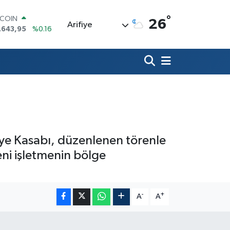
°
LAR
26
Arifiye
,6006
%0.06
RO
,0250
%0.02
ERLİN
,2398
%0.2
AM ALTIN
00.87
%0.12
ST100
.799
%70
TCOIN
.643,95
%0.16
fiye Kasabı, düzenlenen törenle
yeni işletmenin bölge
-
+
A
A