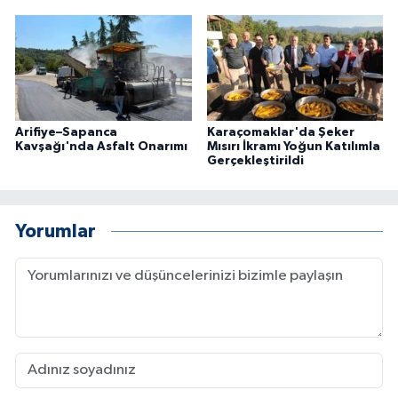
Arifiye–Sapanca
Karaçomaklar'da Şeker
Kavşağı'nda Asfalt Onarımı
Mısırı İkramı Yoğun Katılımla
Gerçekleştirildi
Yorumlar