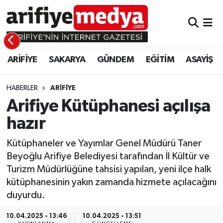
ARİFİYE
ARİFİYE
Sakarya Hava Durumu
ARİFİYE
SAKARYA
GÜNDEM
EĞİTİM
ASAYİŞ
SAKARYA
GÜNDEM
Sakarya Namaz Vakitleri
GÜNDEM
EĞİTİM
Sakarya Trafik Yoğunluk Haritası
HABERLER
ARİFİYE
Arifiye Kütüphanesi açılışa
EĞİTİM
EKONOMİ
Süper Lig Puan Durumu ve Fikstür
hazır
ASAYİŞ
ASAYİŞ
Tüm Manşetler
Kütüphaneler ve Yayımlar Genel Müdürü Taner
Beyoğlu Arifiye Belediyesi tarafından İl Kültür ve
EKONOMİ
Son Dakika Haberleri
Turizm Müdürlüğüne tahsisi yapılan, yeni ilçe halk
kütüphanesinin yakın zamanda hizmete açılacağını
Haber Arşivi
duyurdu.
10.04.2025 - 13:46
10.04.2025 - 13:51