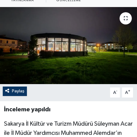
YAYINLANMA
GÜNCELLEME
Paylaş
-
+
A
A
İnceleme yapıldı
Sakarya İl Kültür ve Turizm Müdürü Süleyman Acar
ile İl Müdür Yardımcısı Muhammed Alemdar’ın