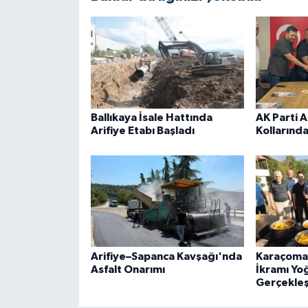
Ballıkaya İsale Hattında
AK Parti A
Arifiye Etabı Başladı
Kollarında
Arifiye–Sapanca Kavşağı'nda
Karaçomak
Asfalt Onarımı
İkramı Yoğ
Gerçekleşt