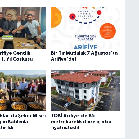
rifiye Gençlik
Bir Tır Mutluluk 7 Ağustos’ta
 1. Yıl Coşkusu
Arifiye’de!
lar'da Şeker Mısırı
TOKİ Arifiye'de 85
un Katılımla
metrekarelik daire için bu
irildi
fiyatı istedi!