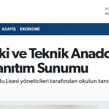
B
6
D
4
E
ASAYİŞ
EKONOMİ
5
ST
64
G
ki ve Teknik Anad
6
Bİ
13
Tanıtım Sunumu
u Lisesi yöneticileri tarafından okulun tan