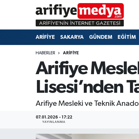
ARİFİYE
ARİFİYE
Sakarya Hava Durumu
ARİFİYE
SAKARYA
GÜNDEM
EĞİTİM
SAKARYA
GÜNDEM
Sakarya Namaz Vakitleri
HABERLER
ARİFİYE
GÜNDEM
EĞİTİM
Sakarya Trafik Yoğunluk Haritası
Arifiye Mesle
EĞİTİM
EKONOMİ
Süper Lig Puan Durumu ve Fikstür
Lisesi’nden 
ASAYİŞ
ASAYİŞ
Tüm Manşetler
Arifiye Mesleki ve Teknik Anadol
EKONOMİ
Son Dakika Haberleri
07.01.2026 - 17:22
Haber Arşivi
YAYINLANMA