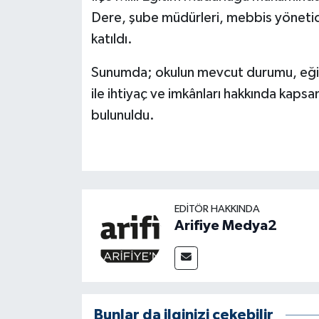
Dere, şube müdürleri, mebbis yöneticis
katıldı.
Sunumda; okulun mevcut durumu, eğiti
ile ihtiyaç ve imkânları hakkında kapsam
bulunuldu.
EDITÖR HAKKINDA
Arifiye Medya2
Bunlar da ilginizi çekebilir