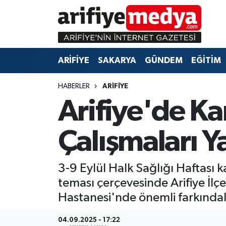
ARİFİYE
ARİFİYE
Sakarya Hava Durumu
ARİFİYE
SAKARYA
GÜNDEM
EĞİTİM
SAKARYA
GÜNDEM
Sakarya Namaz Vakitleri
HABERLER
ARİFİYE
GÜNDEM
EĞİTİM
Sakarya Trafik Yoğunluk Haritası
Arifiye'de Ka
EĞİTİM
EKONOMİ
Süper Lig Puan Durumu ve Fikstür
Çalışmaları Y
ASAYİŞ
ASAYİŞ
Tüm Manşetler
3-9 Eylül Halk Sağlığı Haftası 
EKONOMİ
Son Dakika Haberleri
teması çerçevesinde Arifiye İl
Haber Arşivi
Hastanesi'nde önemli farkındalık
04.09.2025 - 17:22