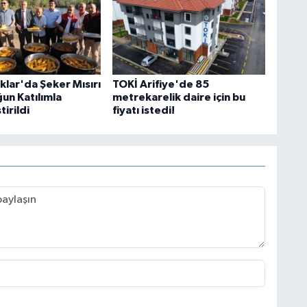
lar'da Şeker Mısırı
TOKİ Arifiye'de 85
un Katılımla
metrekarelik daire için bu
irildi
fiyatı istedi!