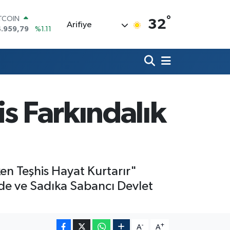
°
OLAR
32
Arifiye
7,7436
%0.18
URO
5,2510
%0.32
ERLİN
,4811
%0.38
RAM ALTIN
660.55
%0.03
ST100
s Farkındalık
.779
%-14
ITCOIN
4.959,79
%1.11
en Teşhis Hayat Kurtarır"
nde ve Sadıka Sabancı Devlet
-
+
A
A