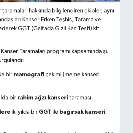
taramaları hakkında bilgilendiren ekipler, aynı
ndaşları Kanser Erken Teşhis, Tarama ve
derek GGT (Gaitada Gizli Kan Testi) kiti
ı Kanser Taramaları programı kapsamında şu
urgulandı:
lda bir
mamografi
çekimi (meme kanseri
lda bir
rahim ağzı kanseri
taraması,
lere
iki yılda bir
GGT
ile
bağırsak kanseri