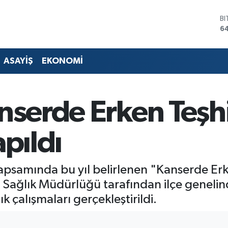
D
4
E
5
ST
ASAYİŞ
EKONOMİ
64
G
6
Bİ
nserde Erken Teşhi
13
B
6
apıldı
kapsamında bu yıl belirlenen "Kanserde Erk
çe Sağlık Müdürlüğü tarafından ilçe geneli
 çalışmaları gerçekleştirildi.