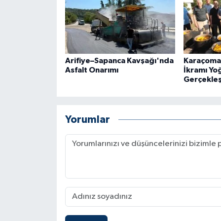
Arifiye–Sapanca Kavşağı'nda
Karaçomak
Asfalt Onarımı
İkramı Yoğ
Gerçekleşt
Yorumlar