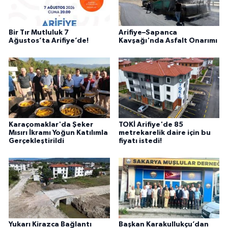
Bir Tır Mutluluk 7
Arifiye–Sapanca
Ağustos’ta Arifiye’de!
Kavşağı'nda Asfalt Onarımı
Karaçomaklar'da Şeker
TOKİ Arifiye'de 85
Mısırı İkramı Yoğun Katılımla
metrekarelik daire için bu
Gerçekleştirildi
fiyatı istedi!
Yukarı Kirazca Bağlantı
Başkan Karakullukçu’dan