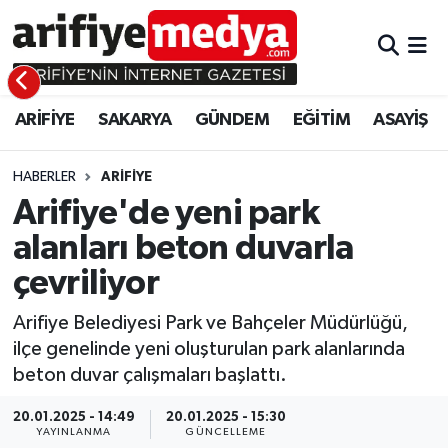
ARİFİYE
ARİFİYE
Sakarya Hava Durumu
ARİFİYE
SAKARYA
GÜNDEM
EĞİTİM
ASAYİŞ
SAKARYA
GÜNDEM
Sakarya Namaz Vakitleri
GÜNDEM
EĞİTİM
Sakarya Trafik Yoğunluk Haritası
HABERLER
ARİFİYE
Arifiye'de yeni park
EĞİTİM
EKONOMİ
Süper Lig Puan Durumu ve Fikstür
alanları beton duvarla
çevriliyor
ASAYİŞ
ASAYİŞ
Tüm Manşetler
Arifiye Belediyesi Park ve Bahçeler Müdürlüğü,
EKONOMİ
Son Dakika Haberleri
ilçe genelinde yeni oluşturulan park alanlarında
beton duvar çalışmaları başlattı.
Haber Arşivi
20.01.2025 - 14:49
20.01.2025 - 15:30
YAYINLANMA
GÜNCELLEME