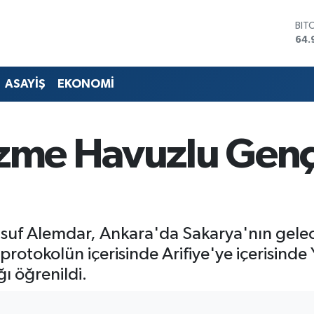
DO
47,
EU
55,
STE
ASAYİŞ
EKONOMİ
64,
GRA
666
BİS
üzme Havuzlu Genç
13.
BIT
64.
uf Alemdar, Ankara'da Sakarya'nın geleceğ
n protokolün içerisinde Arifiye'ye içeris
ı öğrenildi.