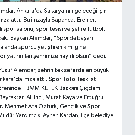
mdar, Ankara'da Sakarya'nın geleceği için
imza attı. Bu imzayla Sapanca, Erenler,
spor salonu, spor tesisi ve şehre futbol,
acak. Başkan Alemdar, “Sporda başarı
alanda sporcu yetiştiren kimliğine
or yatırımları şehrimize hayırlı olsun” dedi.
Yusuf Alemdar, şehrin tek seferde en büyük
nkara'da imza attı. Spor Toto Teşkilat
a töreninde TBMM KEFEK Başkanı Çiğdem
 Bayraktar, Ali İnci, Murat Kaya ve Ertuğrul
Dr. Mehmet Ata Öztürk, Gençlik ve Spor
 Müdür Yardımcısı Ayhan Kardan, ilçe belediye