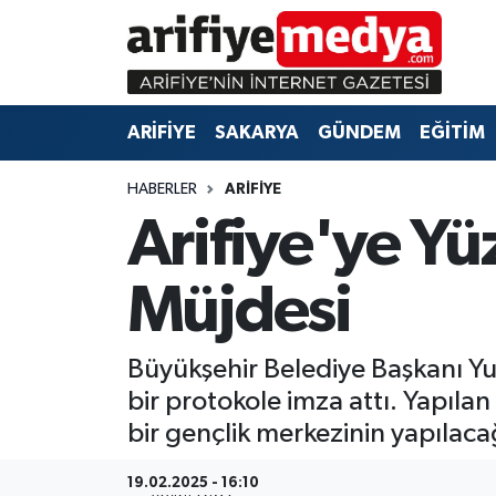
ARİFİYE
ARİFİYE
Sakarya Hava Durumu
ARİFİYE
SAKARYA
GÜNDEM
EĞİTİM
SAKARYA
GÜNDEM
Sakarya Namaz Vakitleri
HABERLER
ARİFİYE
GÜNDEM
EĞİTİM
Sakarya Trafik Yoğunluk Haritası
Arifiye'ye Y
EĞİTİM
EKONOMİ
Süper Lig Puan Durumu ve Fikstür
Müjdesi
ASAYİŞ
ASAYİŞ
Tüm Manşetler
Büyükşehir Belediye Başkanı Yus
EKONOMİ
Son Dakika Haberleri
bir protokole imza attı. Yapıla
Haber Arşivi
bir gençlik merkezinin yapılacağ
19.02.2025 - 16:10