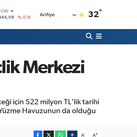
°
LAR
32
Arifiye
7436
%0.18
RO
2510
%0.32
RLİN
4811
%0.38
M ALTIN
0.55
%0.03
T100
lik Merkezi
779
%-14
COIN
944,08
%-0.18
i için 522 milyon TL'lik tarihi
inde Yüzme Havuzunun da olduğu
-
+
A
A