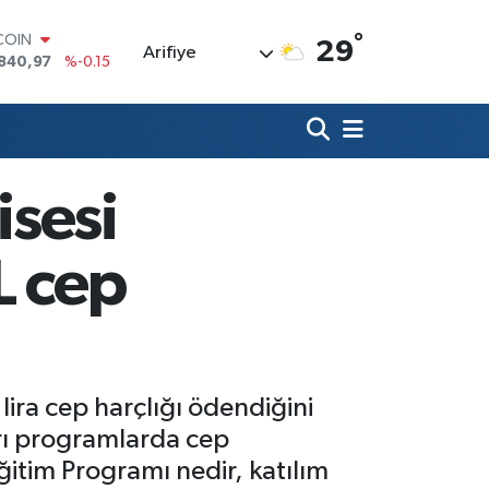
°
LAR
29
Arifiye
7436
%0.18
RO
2510
%0.32
RLİN
4811
%0.38
M ALTIN
60.55
%0
isesi
T100
779
%-14
COIN
L cep
840,97
%-0.15
lira cep harçlığı ödendiğini
ları programlarda cep
Eğitim Programı nedir, katılım