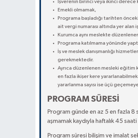
İşverenin birinci veya ikinci derece
Emekli olmamak,
Programa başladığı tarihten önceki
ait vergi numarası altında yer alan 
Kurumca aynı meslekte düzenlene
Programa katılmama yönünde yaptı
İş ve meslek danışmanlığı hizmetle
gerekmektedir.
Ayrıca düzenlenen mesleki eğitim k
en fazla ikişer kere yararlanabilme
yararlanma sayısı ise üçü geçemeye
PROGRAM SÜRESİ
Program günde en az 5 en fazla 8 
aşmamak kaydıyla haftalık 45 saat
Program süresi bilişim ve imalat se