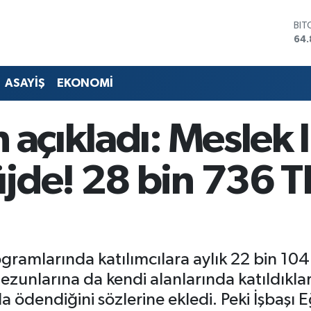
DO
47,
EU
55,
STE
ASAYİŞ
EKONOMİ
64,
GRA
66
 açıkladı: Meslek l
BİS
13.
BIT
jde! 28 bin 736 T
64.
gramlarında katılımcılara aylık 22 bin 104 
i mezunlarına da kendi alanlarında katıldık
a ödendiğini sözlerine ekledi. Peki İşbaşı 