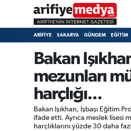
ARİFİYE
ARİFİYE
Sakarya Hava Durumu
ARİFİYE
SAKARYA
GÜNDEM
EĞİTİM
SAKARYA
GÜNDEM
Sakarya Namaz Vakitleri
GÜNDEM
EĞİTİM
Sakarya Trafik Yoğunluk Haritası
Bakan Işıkhan
EĞİTİM
EKONOMİ
Süper Lig Puan Durumu ve Fikstür
mezunları mü
ASAYİŞ
ASAYİŞ
Tüm Manşetler
harçlığı...
EKONOMİ
Son Dakika Haberleri
Bakan Işıkhan, İşbaşı Eğitim Pro
Haber Arşivi
ifade etti. Ayrıca meslek lises
harçlıklarını yüzde 30 daha fazl