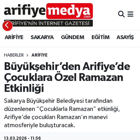
ARİFİYE
ARİFİYE
Sakarya Hava Durumu
ARİFİYE
SAKARYA
GÜNDEM
EĞİTİM
ASAYİŞ
SAKARYA
GÜNDEM
Sakarya Namaz Vakitleri
GÜNDEM
EĞİTİM
Sakarya Trafik Yoğunluk Haritası
HABERLER
ARİFİYE
Büyükşehir’den Arifiye’de
EĞİTİM
EKONOMİ
Süper Lig Puan Durumu ve Fikstür
Çocuklara Özel Ramazan
Etkinliği
ASAYİŞ
ASAYİŞ
Tüm Manşetler
Sakarya Büyükşehir Belediyesi tarafından
EKONOMİ
Son Dakika Haberleri
düzenlenen “Çocuklarla Ramazan” etkinliği,
Arifiye’de çocukları Ramazan’ın manevi
Haber Arşivi
atmosferiyle buluşturacak.
13.03.2026 - 11:56