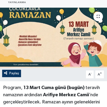
YAYINLANMA
Paylaş
-
+
A
A
Program,
13 Mart Cuma günü (bugün)
teravih
namazının ardından
Arifiye Merkez Camii
’nde
gerçekleştirilecek. Ramazan ayının geleneklerini