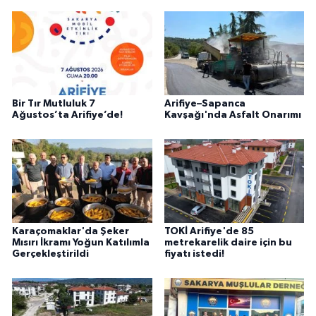
Bir Tır Mutluluk 7
Arifiye–Sapanca
Ağustos’ta Arifiye’de!
Kavşağı'nda Asfalt Onarımı
Karaçomaklar'da Şeker
TOKİ Arifiye'de 85
Mısırı İkramı Yoğun Katılımla
metrekarelik daire için bu
Gerçekleştirildi
fiyatı istedi!