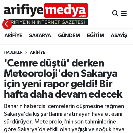
ARİFİYE
ARİFİYE
Sakarya Hava Durumu
ARİFİYE
SAKARYA
GÜNDEM
EĞİTİM
ASAYİŞ
SAKARYA
GÜNDEM
Sakarya Namaz Vakitleri
GÜNDEM
EĞİTİM
Sakarya Trafik Yoğunluk Haritası
HABERLER
ARİFİYE
'Cemre düştü' derken
EĞİTİM
EKONOMİ
Süper Lig Puan Durumu ve Fikstür
Meteoroloji'den Sakarya
için yeni rapor geldi! Bir
ASAYİŞ
ASAYİŞ
Tüm Manşetler
hafta daha devam edecek
EKONOMİ
Son Dakika Haberleri
Baharın habercisi cemrelerin düşmesine rağmen
Haber Arşivi
Sakarya’da kış şartlarını aratmayan hava etkisini
sürdürüyor. Meteoroloji’nin son tahminlerine
göre Sakarya’da etkili olan yağışlı ve soğuk hava