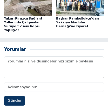
Yukarı Kirazca Bağlantı
Başkan Karakullukçu’dan
Yollarında Çalışmalar
Sakarya Muşlular
Sürüyor: 2 Yeni Köprü
Derneği’ne ziyaret
Yapılıyor
Yorumlar
Gönder