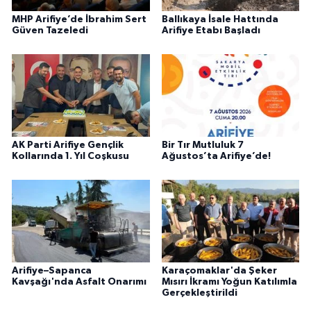
MHP Arifiye’de İbrahim Sert
Ballıkaya İsale Hattında
Güven Tazeledi
Arifiye Etabı Başladı
AK Parti Arifiye Gençlik
Bir Tır Mutluluk 7
Kollarında 1. Yıl Coşkusu
Ağustos’ta Arifiye’de!
Arifiye–Sapanca
Karaçomaklar'da Şeker
Kavşağı'nda Asfalt Onarımı
Mısırı İkramı Yoğun Katılımla
Gerçekleştirildi