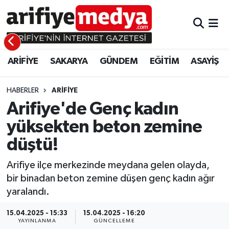
ARİFİYE
ARİFİYE
Sakarya Hava Durumu
ARİFİYE
SAKARYA
GÜNDEM
EĞİTİM
ASAYİŞ
SAKARYA
GÜNDEM
Sakarya Namaz Vakitleri
GÜNDEM
EĞİTİM
Sakarya Trafik Yoğunluk Haritası
HABERLER
ARİFİYE
Arifiye'de Genç kadın
EĞİTİM
EKONOMİ
Süper Lig Puan Durumu ve Fikstür
yüksekten beton zemine
düştü!
ASAYİŞ
ASAYİŞ
Tüm Manşetler
Arifiye ilçe merkezinde meydana gelen olayda,
EKONOMİ
Son Dakika Haberleri
bir binadan beton zemine düşen genç kadın ağır
yaralandı.
Haber Arşivi
15.04.2025 - 15:33
15.04.2025 - 16:20
YAYINLANMA
GÜNCELLEME