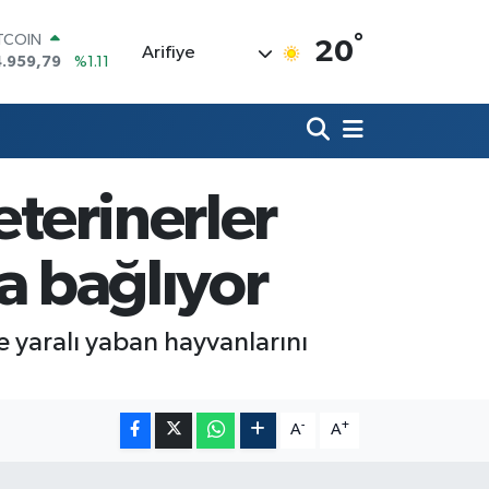
°
OLAR
20
Arifiye
7,7436
%0.18
URO
5,2510
%0.32
ERLİN
,4811
%0.38
RAM ALTIN
660.55
%0.03
eterinerler
ST100
.779
%-14
ITCOIN
a bağlıyor
4.959,79
%1.11
le yaralı yaban hayvanlarını
-
+
A
A