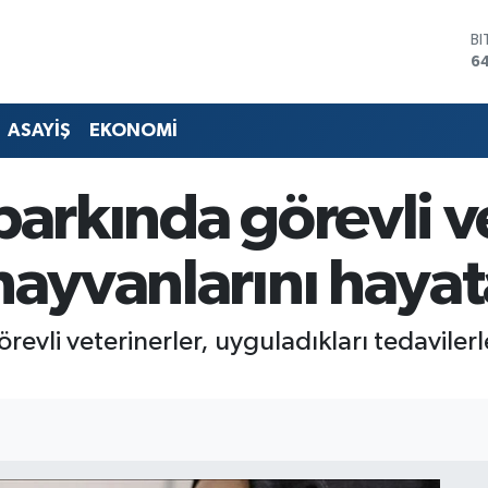
D
4
E
5
ST
ASAYİŞ
EKONOMİ
64
G
6
parkında görevli v
Bİ
13
B
hayvanlarını hayat
6
revli veterinerler, uyguladıkları tedaviler