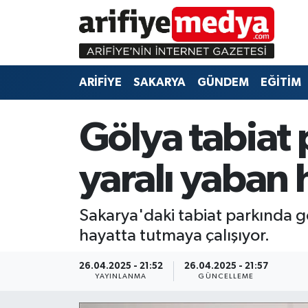
ARİFİYE
ARİFİYE
Sakarya Hava Durumu
ARİFİYE
SAKARYA
GÜNDEM
EĞİTİM
SAKARYA
GÜNDEM
Sakarya Namaz Vakitleri
GÜNDEM
EĞİTİM
Sakarya Trafik Yoğunluk Haritası
Gölya tabiat 
EĞİTİM
EKONOMİ
Süper Lig Puan Durumu ve Fikstür
yaralı yaban 
ASAYİŞ
ASAYİŞ
Tüm Manşetler
Sakarya'daki tabiat parkında gö
EKONOMİ
Son Dakika Haberleri
hayatta tutmaya çalışıyor.
Haber Arşivi
26.04.2025 - 21:52
26.04.2025 - 21:57
YAYINLANMA
GÜNCELLEME