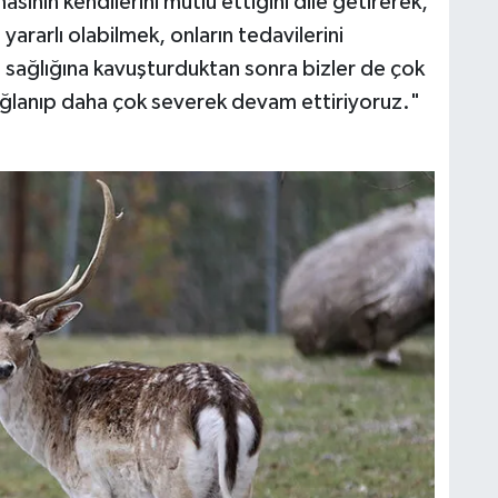
sının kendilerini mutlu ettiğini dile getirerek,
yararlı olabilmek, onların tedavilerini
 sağlığına kavuşturduktan sonra bizler de çok
ğlanıp daha çok severek devam ettiriyoruz."