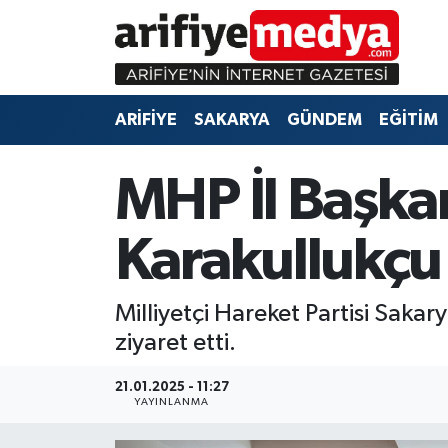
ARİFİYE
ARİFİYE
Sakarya Hava Durumu
ARİFİYE
SAKARYA
GÜNDEM
EĞİTİM
SAKARYA
GÜNDEM
Sakarya Namaz Vakitleri
GÜNDEM
EĞİTİM
Sakarya Trafik Yoğunluk Haritası
MHP İl Başka
EĞİTİM
EKONOMİ
Süper Lig Puan Durumu ve Fikstür
Karakullukçu'
ASAYİŞ
ASAYİŞ
Tüm Manşetler
Milliyetçi Hareket Partisi Sakar
EKONOMİ
Son Dakika Haberleri
ziyaret etti.
Haber Arşivi
21.01.2025 - 11:27
YAYINLANMA