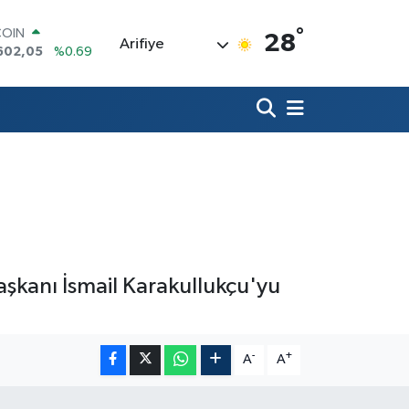
°
LAR
28
Arifiye
6006
%0.06
RO
0250
%0.02
RLİN
2398
%0.2
M ALTIN
3.94
%0.32
T100
768
%48
COIN
602,05
%0.69
Başkanı İsmail Karakullukçu'yu
-
+
A
A