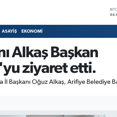
DO
47,
EU
55,
STE
ASAYİŞ
EKONOMİ
64,
GRA
651
nı Alkaş Başkan
BİS
13.
BIT
yu ziyaret etti.
64.
ya İl Başkanı Oğuz Alkaş, Arifiye Belediye 