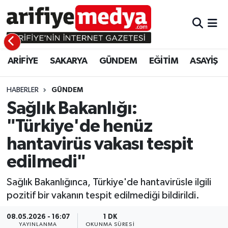
ARİFİYE
ARİFİYE
Sakarya Hava Durumu
ARİFİYE
SAKARYA
GÜNDEM
EĞİTİM
ASAYİŞ
SAKARYA
GÜNDEM
Sakarya Namaz Vakitleri
GÜNDEM
EĞİTİM
Sakarya Trafik Yoğunluk Haritası
HABERLER
GÜNDEM
Sağlık Bakanlığı:
EĞİTİM
EKONOMİ
Süper Lig Puan Durumu ve Fikstür
"Türkiye'de henüz
hantavirüs vakası tespit
ASAYİŞ
ASAYİŞ
Tüm Manşetler
edilmedi"
EKONOMİ
Son Dakika Haberleri
Sağlık Bakanlığınca, Türkiye'de hantavirüsle ilgili
Haber Arşivi
pozitif bir vakanın tespit edilmediği bildirildi.
08.05.2026 - 16:07
1 DK
YAYINLANMA
OKUNMA SÜRESI