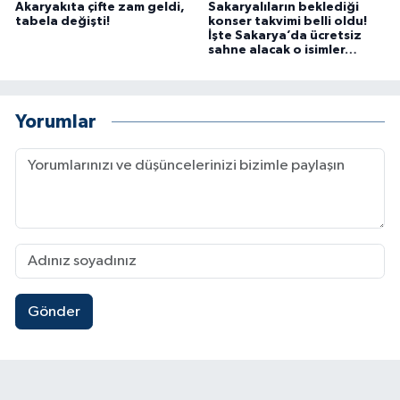
Akaryakıta çifte zam geldi,
Sakaryalıların beklediği
tabela değişti!
konser takvimi belli oldu!
İşte Sakarya’da ücretsiz
sahne alacak o isimler…
Yorumlar
Gönder