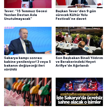
Tever: “15 Temmuz Gecesi
Başkan Tever'den 9 gün
Yazılan Destan Asla
sürecek Kültür Yolu
Unutulmayacak”
Festivali'ne davet
Sakarya kampı sonrası
Son Başbakan Binali Yıldırım
kabine yenileniyor! 3 veya 5
ve Beraberindeki Heyet
bakanın değişeceği ileri
Arifiye’de Ağırlandı
sürüldü