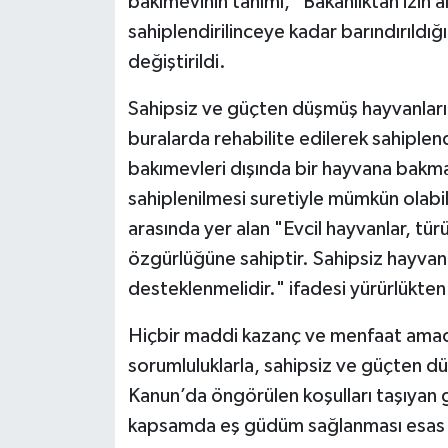
bakımevinin tanımı, "Bakanlıktan izin a
sahiplendirilinceye kadar barındırıldığı
değiştirildi.
Sahipsiz ve güçten düşmüş hayvanları
buralarda rehabilite edilerek sahiplen
bakımevleri dışında bir hayvana bakm
sahiplenilmesi suretiyle mümkün olabile
arasında yer alan "Evcil hayvanlar, tü
özgürlüğüne sahiptir. Sahipsiz hayvanl
desteklenmelidir." ifadesi yürürlükten k
Hiçbir maddi kazanç ve menfaat amacı
sorumluluklarla, sahipsiz ve güçten d
Kanun’da öngörülen koşulları taşıyan ge
kapsamda eş güdüm sağlanması esas 