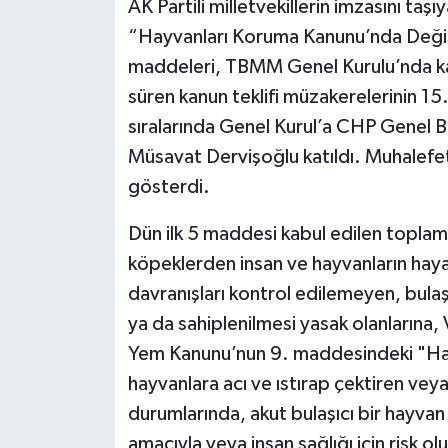
AK Partili milletvekillerin imzasını taşı
“Hayvanları Koruma Kanunu’nda Değişik
maddeleri, TBMM Genel Kurulu’nda kab
süren kanun teklifi müzakerelerinin 
sıralarında Genel Kurul’a CHP Genel B
Müsavat Dervişoğlu katıldı. Muhalefet m
gösterdi.
Dün ilk 5 maddesi kabul edilen topla
köpeklerden insan ve hayvanların hayat
davranışları kontrol edilemeyen, bula
ya da sahiplenilmesi yasak olanlarına, 
Yem Kanunu’nun 9. maddesindeki "Hay
hayvanlara acı ve ıstırap çektiren ve
durumlarında, akut bulaşıcı bir hayva
amacıyla veya insan sağlığı için risk o