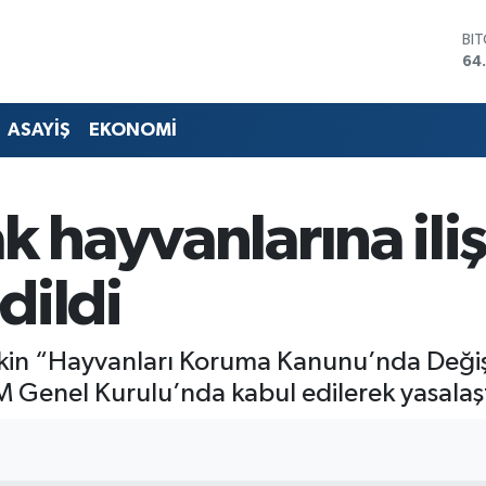
DO
47
EU
55
ST
ASAYİŞ
EKONOMİ
64
GR
65
Bİ
k hayvanlarına ili
13
BI
64
edildi
işkin “Hayvanları Koruma Kanunu’nda Değiş
 Genel Kurulu’nda kabul edilerek yasalaşt