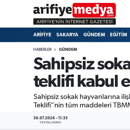
ARİFİYE
ARİFİYE
Sakarya Hava Durumu
ARİFİYE
SAKARYA
GÜNDEM
EĞİTİM
SAKARYA
GÜNDEM
Sakarya Namaz Vakitleri
HABERLER
GÜNDEM
GÜNDEM
EĞİTİM
Sakarya Trafik Yoğunluk Haritası
Sahipsiz soka
EĞİTİM
EKONOMİ
Süper Lig Puan Durumu ve Fikstür
teklifi kabul 
ASAYİŞ
ASAYİŞ
Tüm Manşetler
Sahipsiz sokak hayvanlarına il
EKONOMİ
Son Dakika Haberleri
Teklifi”nin tüm maddeleri TBMM
Haber Arşivi
30.07.2024 - 11:33
YAYINLANMA