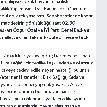
yan sahipsiz sokak hayvanlarına ilişkin
lik Yapılmasına Dair Kanun Teklifi”nin tüm
ul edilerek yasalaştı. Sabah saatlerine kadar
15. maddesinin görüşüldüğü saat 02.30
aşkanı Özgür Özel ve İYİ Parti Genel Başkanı
illetvekilleri teklifin kabul edilmesine tepki
m 17 maddelik yasaya göre; bakımevine alınan
ı ve sağlığı için tehlike teşkil eden ve olumsuz
şıcı veya tedavi edilemeyen hastalığı bulunan
Veteriner Hizmetleri, Bitki Sağlığı, Gıda ve
vanlara ötenazi yapmak yasaktır. Ancak,
ya iyileşme durumu bulunmayan hastalık
n hastalığının önlenmesi ya da eradikasyonu
luşturan durumlarda, davranışları insan ve