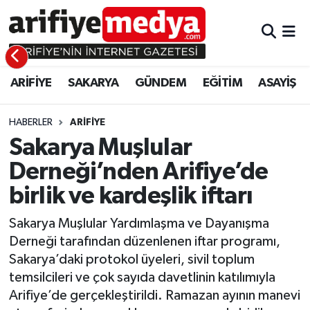
ARİFİYE
ARİFİYE
Sakarya Hava Durumu
ARİFİYE
SAKARYA
GÜNDEM
EĞİTİM
ASAYİŞ
SAKARYA
GÜNDEM
Sakarya Namaz Vakitleri
GÜNDEM
EĞİTİM
Sakarya Trafik Yoğunluk Haritası
HABERLER
ARİFİYE
Sakarya Muşlular
EĞİTİM
EKONOMİ
Süper Lig Puan Durumu ve Fikstür
Derneği’nden Arifiye’de
birlik ve kardeşlik iftarı
ASAYİŞ
ASAYİŞ
Tüm Manşetler
Sakarya Muşlular Yardımlaşma ve Dayanışma
EKONOMİ
Son Dakika Haberleri
Derneği tarafından düzenlenen iftar programı,
Sakarya’daki protokol üyeleri, sivil toplum
Haber Arşivi
temsilcileri ve çok sayıda davetlinin katılımıyla
Arifiye’de gerçekleştirildi. Ramazan ayının manevi