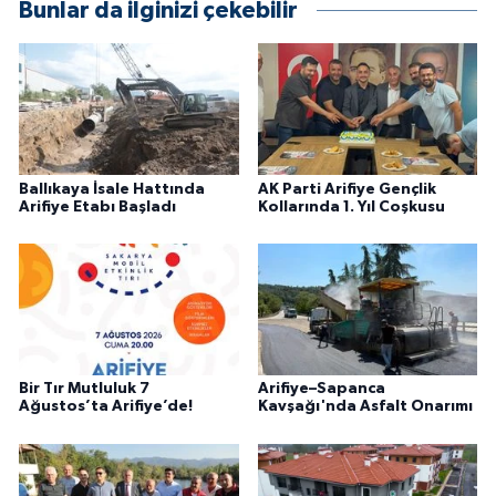
Bunlar da ilginizi çekebilir
Ballıkaya İsale Hattında
AK Parti Arifiye Gençlik
Arifiye Etabı Başladı
Kollarında 1. Yıl Coşkusu
Bir Tır Mutluluk 7
Arifiye–Sapanca
Ağustos’ta Arifiye’de!
Kavşağı'nda Asfalt Onarımı