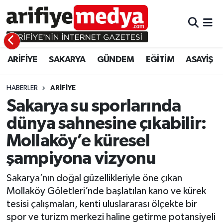
ARİFİYE
ARİFİYE
Sakarya Hava Durumu
ARİFİYE
SAKARYA
GÜNDEM
EĞİTİM
ASAYİŞ
SAKARYA
GÜNDEM
Sakarya Namaz Vakitleri
GÜNDEM
EĞİTİM
Sakarya Trafik Yoğunluk Haritası
HABERLER
ARİFİYE
Sakarya su sporlarında
EĞİTİM
EKONOMİ
Süper Lig Puan Durumu ve Fikstür
dünya sahnesine çıkabilir:
Mollaköy’e küresel
ASAYİŞ
ASAYİŞ
Tüm Manşetler
şampiyona vizyonu
EKONOMİ
Son Dakika Haberleri
Sakarya’nın doğal güzellikleriyle öne çıkan
Haber Arşivi
Mollaköy Göletleri’nde başlatılan kano ve kürek
tesisi çalışmaları, kenti uluslararası ölçekte bir
spor ve turizm merkezi haline getirme potansiyeli