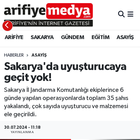
ARİFİYE
ARİFİYE
Sakarya Hava Durumu
ARİFİYE
SAKARYA
GÜNDEM
EĞİTİM
ASAYİŞ
SAKARYA
GÜNDEM
Sakarya Namaz Vakitleri
GÜNDEM
EĞİTİM
Sakarya Trafik Yoğunluk Haritası
HABERLER
ASAYİŞ
Sakarya'da uyuşturucaya
EĞİTİM
EKONOMİ
Süper Lig Puan Durumu ve Fikstür
geçit yok!
ASAYİŞ
ASAYİŞ
Tüm Manşetler
Sakarya İl Jandarma Komutanlığı ekiplerince 6
günde yapılan operasyonlarda toplam 35 şahıs
EKONOMİ
Son Dakika Haberleri
yakalandı, çok sayıda uyuşturucu ve malzemesi
ele geçirildi.
Haber Arşivi
30.07.2024 - 11:18
YAYINLANMA