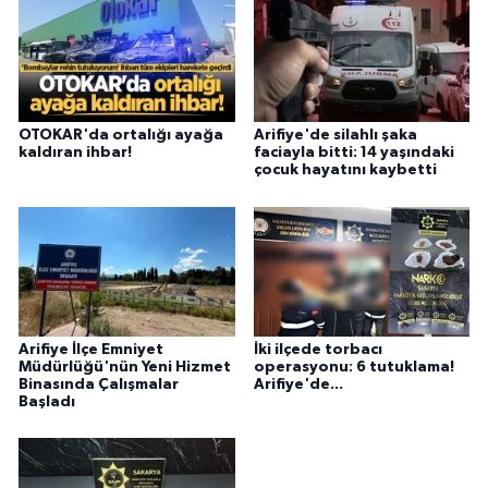
OTOKAR'da ortalığı ayağa
Arifiye'de silahlı şaka
kaldıran ihbar!
faciayla bitti: 14 yaşındaki
çocuk hayatını kaybetti
Arifiye İlçe Emniyet
İki ilçede torbacı
Müdürlüğü'nün Yeni Hizmet
operasyonu: 6 tutuklama!
Binasında Çalışmalar
Arifiye'de...
Başladı