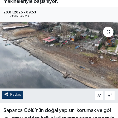
makineleriyle başlanıyor.
20.01.2026 - 09:53
YAYINLANMA
Paylaş
-
+
A
A
Sapanca Gölü’nün doğal yapısını korumak ve göl