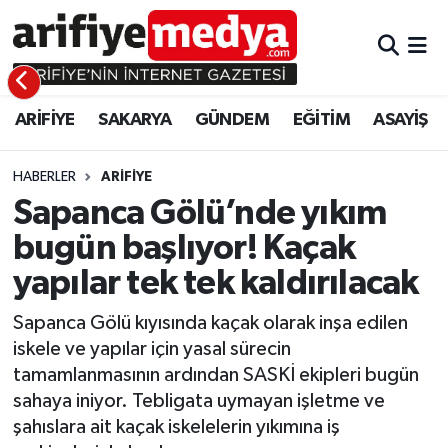
ARİFİYE
ARİFİYE
Sakarya Hava Durumu
ARİFİYE
SAKARYA
GÜNDEM
EĞİTİM
ASAYİŞ
SAKARYA
GÜNDEM
Sakarya Namaz Vakitleri
GÜNDEM
EĞİTİM
Sakarya Trafik Yoğunluk Haritası
HABERLER
ARİFİYE
Sapanca Gölü’nde yıkım
EĞİTİM
EKONOMİ
Süper Lig Puan Durumu ve Fikstür
bugün başlıyor! Kaçak
yapılar tek tek kaldırılacak
ASAYİŞ
ASAYİŞ
Tüm Manşetler
Sapanca Gölü kıyısında kaçak olarak inşa edilen
EKONOMİ
Son Dakika Haberleri
iskele ve yapılar için yasal sürecin
tamamlanmasının ardından SASKİ ekipleri bugün
Haber Arşivi
sahaya iniyor. Tebligata uymayan işletme ve
şahıslara ait kaçak iskelelerin yıkımına iş