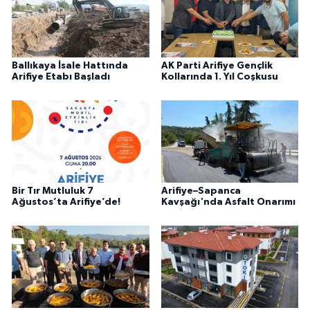
Ballıkaya İsale Hattında
AK Parti Arifiye Gençlik
Arifiye Etabı Başladı
Kollarında 1. Yıl Coşkusu
Bir Tır Mutluluk 7
Arifiye–Sapanca
Ağustos’ta Arifiye’de!
Kavşağı'nda Asfalt Onarımı