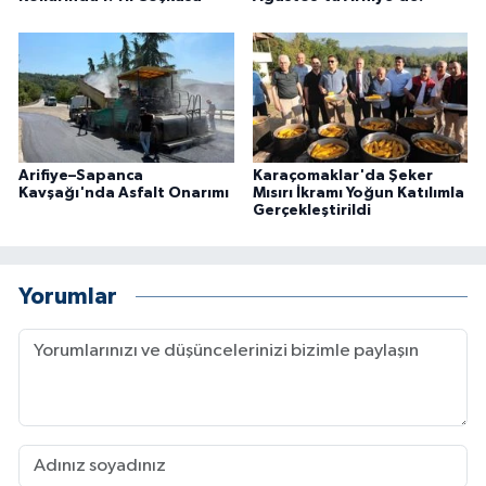
Arifiye–Sapanca
Karaçomaklar'da Şeker
Kavşağı'nda Asfalt Onarımı
Mısırı İkramı Yoğun Katılımla
Gerçekleştirildi
Yorumlar