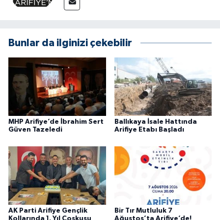
Bunlar da ilginizi çekebilir
MHP Arifiye’de İbrahim Sert
Ballıkaya İsale Hattında
Güven Tazeledi
Arifiye Etabı Başladı
AK Parti Arifiye Gençlik
Bir Tır Mutluluk 7
Kollarında 1. Yıl Coşkusu
Ağustos’ta Arifiye’de!