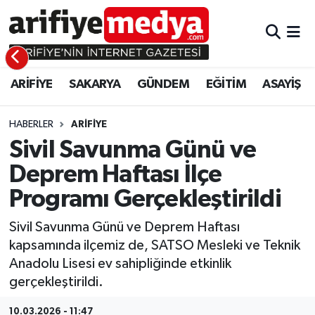
ARİFİYE
ARİFİYE
Sakarya Hava Durumu
ARİFİYE
SAKARYA
GÜNDEM
EĞİTİM
ASAYİŞ
SAKARYA
GÜNDEM
Sakarya Namaz Vakitleri
GÜNDEM
EĞİTİM
Sakarya Trafik Yoğunluk Haritası
HABERLER
ARİFİYE
Sivil Savunma Günü ve
EĞİTİM
EKONOMİ
Süper Lig Puan Durumu ve Fikstür
Deprem Haftası İlçe
Programı Gerçekleştirildi
ASAYİŞ
ASAYİŞ
Tüm Manşetler
Sivil Savunma Günü ve Deprem Haftası
EKONOMİ
Son Dakika Haberleri
kapsamında ilçemiz de, SATSO Mesleki ve Teknik
Anadolu Lisesi ev sahipliğinde etkinlik
Haber Arşivi
gerçekleştirildi.
10.03.2026 - 11:47