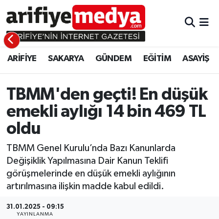
ARİFİYE
ARİFİYE
Sakarya Hava Durumu
ARİFİYE
SAKARYA
GÜNDEM
EĞİTİM
ASAYİŞ
SAKARYA
GÜNDEM
Sakarya Namaz Vakitleri
GÜNDEM
EĞİTİM
Sakarya Trafik Yoğunluk Haritası
TBMM'den geçti! En düşük
emekli aylığı 14 bin 469 TL
EĞİTİM
EKONOMİ
Süper Lig Puan Durumu ve Fikstür
oldu
ASAYİŞ
ASAYİŞ
Tüm Manşetler
TBMM Genel Kurulu’nda Bazı Kanunlarda
Değişiklik Yapılmasına Dair Kanun Teklifi
EKONOMİ
Son Dakika Haberleri
görüşmelerinde en düşük emekli aylığının
artırılmasına ilişkin madde kabul edildi.
Haber Arşivi
31.01.2025 - 09:15
YAYINLANMA