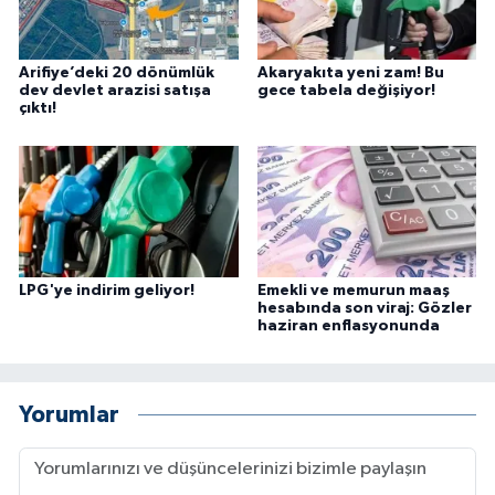
Arifiye’deki 20 dönümlük
Akaryakıta yeni zam! Bu
dev devlet arazisi satışa
gece tabela değişiyor!
çıktı!
LPG'ye indirim geliyor!
Emekli ve memurun maaş
hesabında son viraj: Gözler
haziran enflasyonunda
Yorumlar