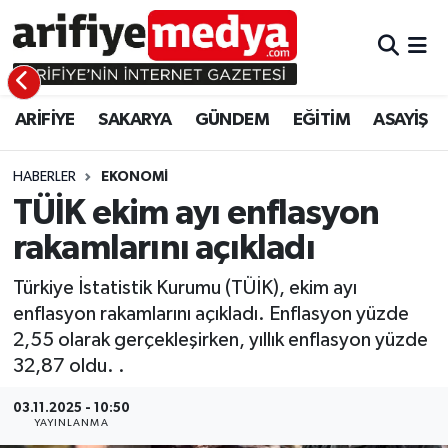
ARİFİYE
ARİFİYE
Sakarya Hava Durumu
ARİFİYE
SAKARYA
GÜNDEM
EĞİTİM
ASAYİŞ
SAKARYA
GÜNDEM
Sakarya Namaz Vakitleri
GÜNDEM
EĞİTİM
Sakarya Trafik Yoğunluk Haritası
HABERLER
EKONOMİ
TÜİK ekim ayı enflasyon
EĞİTİM
EKONOMİ
Süper Lig Puan Durumu ve Fikstür
rakamlarını açıkladı
ASAYİŞ
ASAYİŞ
Tüm Manşetler
Türkiye İstatistik Kurumu (TÜİK), ekim ayı
enflasyon rakamlarını açıkladı. Enflasyon yüzde
EKONOMİ
Son Dakika Haberleri
2,55 olarak gerçekleşirken, yıllık enflasyon yüzde
32,87 oldu. .
Haber Arşivi
03.11.2025 - 10:50
YAYINLANMA