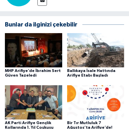
Bunlar da ilginizi çekebilir
MHP Arifiye’de İbrahim Sert
Ballıkaya İsale Hattında
Güven Tazeledi
Arifiye Etabı Başladı
AK Parti Arifiye Gençlik
Bir Tır Mutluluk 7
Kollarında 1. Yıl Coşkusu
Ağustos’ta Arifiye’de!