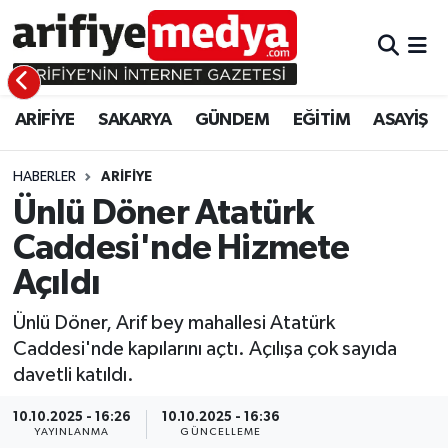
ARİFİYE
ARİFİYE
Sakarya Hava Durumu
ARİFİYE
SAKARYA
GÜNDEM
EĞİTİM
ASAYİŞ
SAKARYA
GÜNDEM
Sakarya Namaz Vakitleri
GÜNDEM
EĞİTİM
Sakarya Trafik Yoğunluk Haritası
HABERLER
ARİFİYE
Ünlü Döner Atatürk
EĞİTİM
EKONOMİ
Süper Lig Puan Durumu ve Fikstür
Caddesi'nde Hizmete
Açıldı
ASAYİŞ
ASAYİŞ
Tüm Manşetler
Ünlü Döner, Arif bey mahallesi Atatürk
EKONOMİ
Son Dakika Haberleri
Caddesi'nde kapılarını açtı. Açılışa çok sayıda
davetli katıldı.
Haber Arşivi
10.10.2025 - 16:26
10.10.2025 - 16:36
YAYINLANMA
GÜNCELLEME