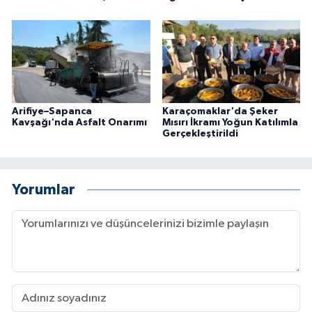
Arifiye–Sapanca
Karaçomaklar'da Şeker
Kavşağı'nda Asfalt Onarımı
Mısırı İkramı Yoğun Katılımla
Gerçekleştirildi
Yorumlar