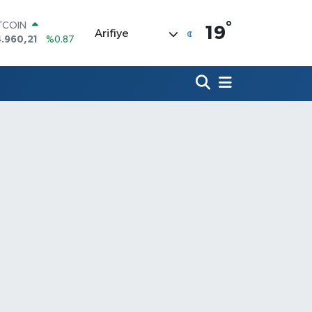
°
ITCOIN
19
Arifiye
.960,21
%0.87
OLAR
7,7436
%0.18
URO
5,2510
%0.32
ERLİN
,4811
%0.38
RAM ALTIN
660.55
%0.03
ST100
.779
%-14