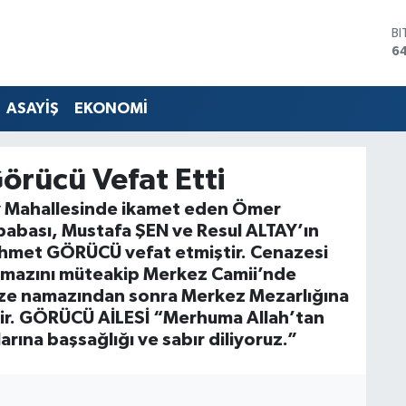
B
64
D
4
E
ASAYİŞ
EKONOMİ
5
ST
64
rücü Vefat Etti
G
6
y Mahallesinde ikamet eden Ömer
Bİ
bası, Mustafa ŞEN ve Resul ALTAY’ın
13
hmet GÖRÜCÜ vefat etmiştir. Cenazesi
mazını müteakip Merkez Camii’nde
aze namazından sonra Merkez Mezarlığına
ir. GÖRÜCÜ AİLESİ “Merhuma Allah’tan
arına başsağlığı ve sabır diliyoruz.”