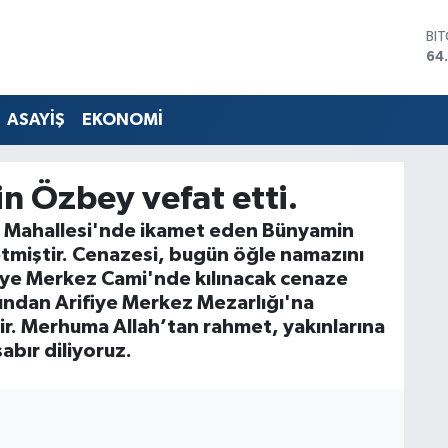
BI
64
DO
47
EU
ASAYİŞ
EKONOMİ
55
ST
64
 Özbey vefat etti.
GR
66
e Mahallesi'nde ikamet eden Bünyamin
Bİ
tmiştir. Cenazesi, bugün öğle namazını
13
iye Merkez Cami'nde kılınacak cenaze
ından Arifiye Merkez Mezarlığı'na
ir. Merhuma Allah’tan rahmet, yakınlarına
abır diliyoruz.