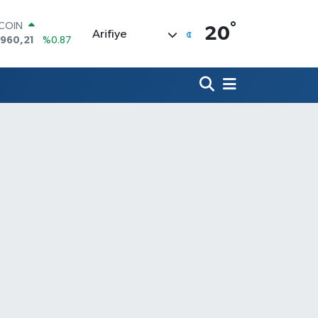
°
TCOIN
20
Arifiye
.960,21
%0.87
LAR
,7436
%0.18
RO
,2510
%0.32
ERLİN
,4811
%0.38
AM ALTIN
48.99
%2.59
ST100
.773
%-19