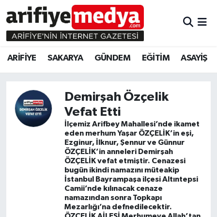
ARİFİYE
ARİFİYE
Sakarya Hava Durumu
ARİFİYE
SAKARYA
GÜNDEM
EĞİTİM
ASAYİŞ
SAKARYA
GÜNDEM
Sakarya Namaz Vakitleri
GÜNDEM
EĞİTİM
Sakarya Trafik Yoğunluk Haritası
Demirşah Özçelik
Vefat Etti
EĞİTİM
EKONOMİ
Süper Lig Puan Durumu ve Fikstür
İlçemiz Arifbey Mahallesi’nde ikamet
eden merhum Yaşar ÖZÇELİK’in eşi,
ASAYİŞ
ASAYİŞ
Tüm Manşetler
Ezginur, İlknur, Şennur ve Günnur
ÖZÇELİK’in anneleri Demirşah
EKONOMİ
Son Dakika Haberleri
ÖZÇELİK vefat etmiştir. Cenazesi
bugün ikindi namazını müteakip
İstanbul Bayrampaşa ilçesi Altıntepsi
Haber Arşivi
Camii’nde kılınacak cenaze
namazından sonra Topkapı
Mezarlığı’na defnedilecektir.
ÖZÇELİK AİLESİ Merhumeye Allah’tan