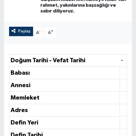
rahmet, yakınlarına başsağlığı ve
sabır diliyoruz.
Paylaş
-
+
A
A
Doğum Tarihi - Vefat Tarihi
-
Babası
Annesi
Memleket
Adres
Defin Yeri
Defin Tarihi