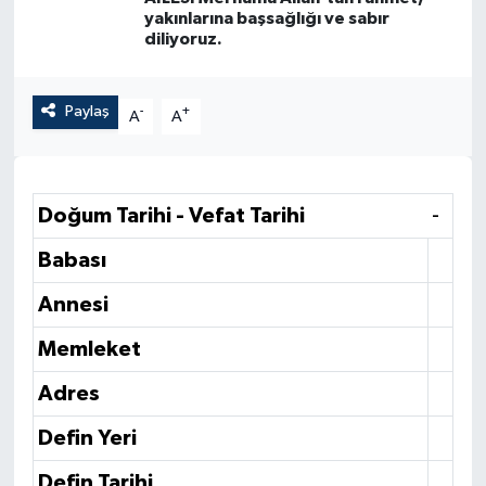
yakınlarına başsağlığı ve sabır
diliyoruz.
Paylaş
-
+
A
A
Doğum Tarihi - Vefat Tarihi
-
Babası
Annesi
Memleket
Adres
Defin Yeri
Defin Tarihi