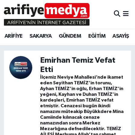
ARİFİYE
ARİFİYE
Sakarya Hava Durumu
ARİFİYE
SAKARYA
GÜNDEM
EĞİTİM
ASAYİŞ
SAKARYA
GÜNDEM
Sakarya Namaz Vakitleri
GÜNDEM
EĞİTİM
Sakarya Trafik Yoğunluk Haritası
Emirhan Temiz Vefat
Etti
EĞİTİM
EKONOMİ
Süper Lig Puan Durumu ve Fikstür
İlçemiz Neviye Mahallesi’nde ikamet
eden Seyithan TEMİZ’in torunu,
ASAYİŞ
ASAYİŞ
Tüm Manşetler
Ayhan TEMİZ’in oğlu, Erhan TEMİZ’in
yeğeni, Kayhan ve Duhan TEMİZ’in
EKONOMİ
Son Dakika Haberleri
kardeşleri, Emirhan TEMİZ vefat
etmiştir. Cenazesi bugün ikindi
namazını müteakip Büyükkdere Mina
Haber Arşivi
Camiinde kılınacak cenaze
namazından sonra Merkez
Mezarlığına defnedilecektir. TEMİZ
AİLESİ Merhuma Allah’tan rahmet,