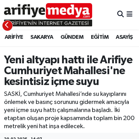
ARİFİYE
ARİFİYE
Sakarya Hava Durumu
ARİFİYE
SAKARYA
GÜNDEM
EĞİTİM
ASAYİŞ
SAKARYA
GÜNDEM
Sakarya Namaz Vakitleri
GÜNDEM
EĞİTİM
Sakarya Trafik Yoğunluk Haritası
Yeni altyapı hattı ile Arifiye
Cumhuriyet Mahallesi'ne
EĞİTİM
EKONOMİ
Süper Lig Puan Durumu ve Fikstür
kesintisiz içme suyu
ASAYİŞ
ASAYİŞ
Tüm Manşetler
SASKİ, Cumhuriyet Mahallesi’nde su kayıplarını
önlemek ve basınç sorununu gidermek amacıyla
EKONOMİ
Son Dakika Haberleri
yeni içme suyu hattı çalışmalarına başladı. İki
etaptan oluşan proje kapsamında toplam bin 200
Haber Arşivi
metrelik yeni hat inşa edilecek.