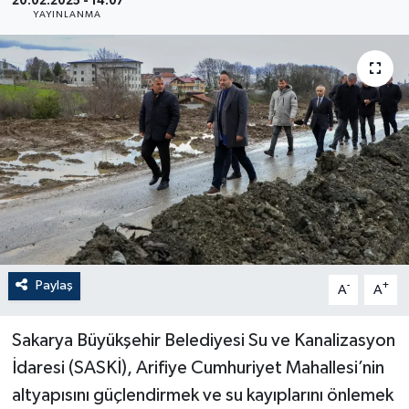
20.02.2025 - 14:07
YAYINLANMA
Paylaş
-
+
A
A
Sakarya Büyükşehir Belediyesi Su ve Kanalizasyon
İdaresi (SASKİ), Arifiye Cumhuriyet Mahallesi’nin
altyapısını güçlendirmek ve su kayıplarını önlemek