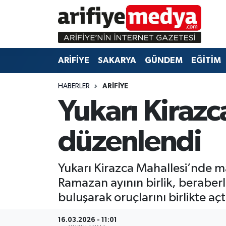
ARİFİYE
ARİFİYE
Sakarya Hava Durumu
ARİFİYE
SAKARYA
GÜNDEM
EĞİTİM
SAKARYA
GÜNDEM
Sakarya Namaz Vakitleri
HABERLER
ARİFİYE
GÜNDEM
EĞİTİM
Sakarya Trafik Yoğunluk Haritası
Yukarı Kirazc
EĞİTİM
EKONOMİ
Süper Lig Puan Durumu ve Fikstür
düzenlendi
ASAYİŞ
ASAYİŞ
Tüm Manşetler
Yukarı Kirazca Mahallesi’nde mah
EKONOMİ
Son Dakika Haberleri
Ramazan ayının birlik, beraber
Haber Arşivi
buluşarak oruçlarını birlikte açt
16.03.2026 - 11:01