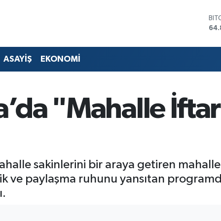
DO
47,
EU
55,
STE
ASAYİŞ
EKONOMİ
64,
GRA
66
BİS
a’da "Mahalle İftar
13.
BIT
64.
alle sakinlerini bir araya getiren mahalle i
lik ve paylaşma ruhunu yansıtan programd
ı.